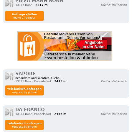
PIZZA MANN BONN
53115 Bonn
2317 m
Küche: italienisch
Anfrage stellen
make a request
SAPORE
besondere und kreative Küche...
53115 Bonn, Poppelsdorf
2413 m
Küche: italienisch
telefonisch anfragen
request by phone
DA FRANCO
53115 Bonn, Poppelsdorf
2446 m
Küche: italienisch
telefonisch anfragen
request by phone