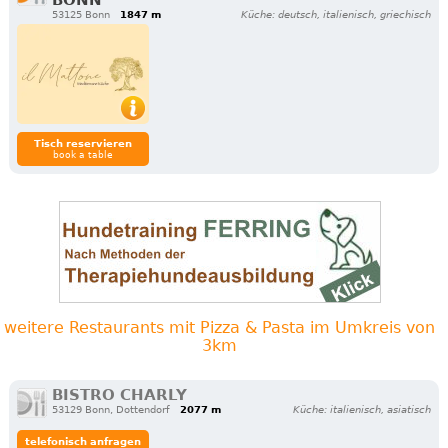
BONN
53125 Bonn
1847 m
Küche: deutsch, italienisch, griechisch
Tisch reservieren
book a table
weitere Restaurants mit Pizza & Pasta im Umkreis von
3km
BISTRO CHARLY
53129 Bonn, Dottendorf
2077 m
Küche: italienisch, asiatisch
telefonisch anfragen