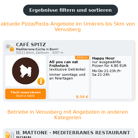
Ergebnisse filtern und sortieren
aktuelle Pizza/Pasta-Angebote im Umkreis bis 5km von
Venusberg
CAFÉ SPITZ
Mediterrane Küche in Bonn!
53111 Bonn, Zentrum
4207 m
Aktion
Happy Hour
All you can eat
nur ausgewählte
Frühstück
Pizzen für 4,80 EUR
(exklusive Getränke)
Mo-Do:21-23h;Fr-
immer sonntags und
Sa:21-24h
an Feiertagen
Tisch reservieren
book a table
8.50 €
Betriebe in Venusberg mit Angeboten in anderen
Kategorien
IL MATTONE - MEDITERRANES RESTAURANT