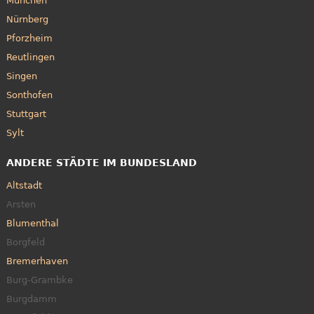
München
Nürnberg
Pforzheim
Reutlingen
Singen
Sonthofen
Stuttgart
Sylt
ANDERE STÄDTE IM BUNDESLAND
Altstadt
Arsten
Blumenthal
Borgfeld
Bremerhaven
Burg-Grambke
Burgdamm