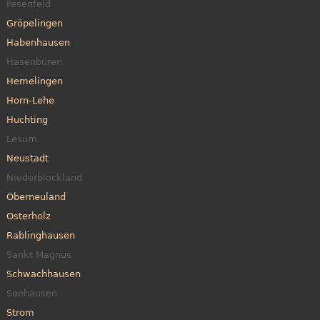
Fesenfeld
Gröpelingen
Habenhausen
Hasenbüren
Hemelingen
Horn-Lehe
Huchting
Lesum
Neustadt
Niederblockland
Oberneuland
Osterholz
Rablinghausen
Sankt Magnus
Schwachhausen
Seehausen
Strom