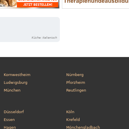
Küche: italienisch
Kornwestheim
Nürnberg
Ludwigsburg
Pforzheim
München
Reutlingen
Düsseldorf
Köln
Essen
Krefeld
Hagen
Mönchengladbach