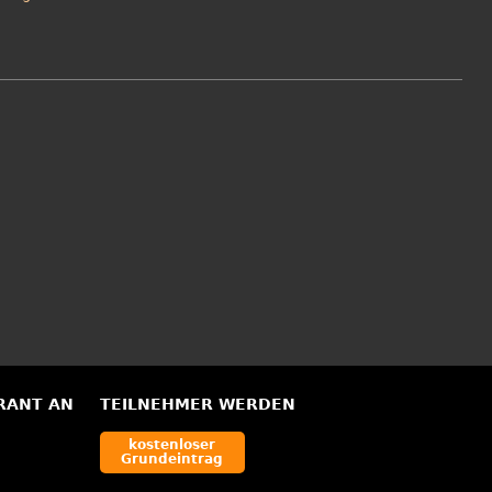
RANT AN
TEILNEHMER WERDEN
kostenloser
Grundeintrag