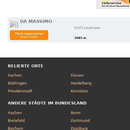
DA MASSIMO
51371 Leverkusen
Tisch reservieren
book a table
2085 m
BELIEBTE ORTE
Aachen
Füssen
Böblingen
Heidelberg
Freudenstadt
Konstanz
ANDERE STÄDTE IM BUNDESLAND
Aachen
Bonn
Bielefeld
Dortmund
Bochum
Duisburg