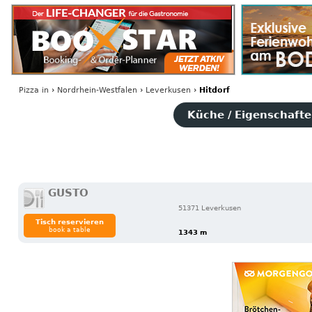
Pizza
in
›
Nordrhein-Westfalen
›
Leverkusen
›
Hitdorf
Küche / Eigenschaften
GUSTO
51371 Leverkusen
Tisch reservieren
book a table
1343 m