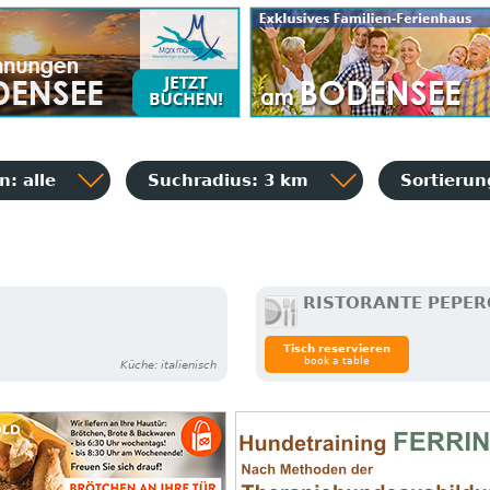
: alle
Suchradius: 3 km
Sortieru
RISTORANTE PEPE
Tisch reservieren
book a table
Küche: italienisch