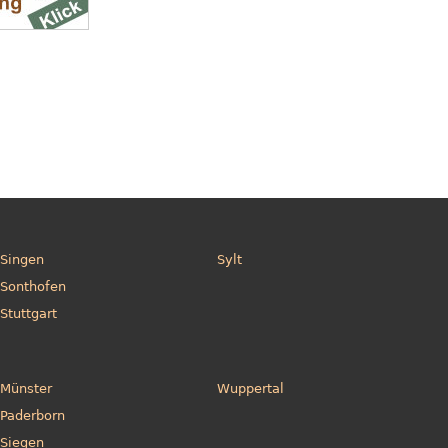
Singen
Sylt
Sonthofen
Stuttgart
Münster
Wuppertal
Paderborn
Siegen