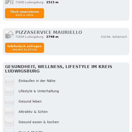
71640 Ludwigsburg
2515 m
Tisch reservieren
book a table
PIZZASERVICE MAURIELLO
71634 Ludwigsburg
2748 m
Küche: italienisch
telefonisch anfragen
request by phone
GESUNDHEIT, WELLNESS, LIFESTYLE IM KREIS
LUDWIGSBURG
Einkaufen in der Nähe
Lifestyle & Unterhaltung
Gesund leben
Attraktiv & Schön
Gesund essen & kochen