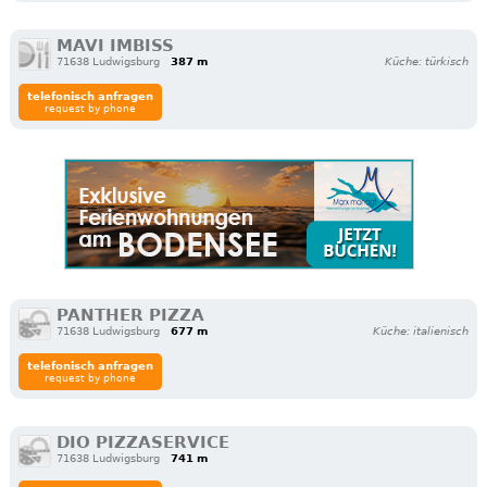
MAVI IMBISS
71638 Ludwigsburg
387 m
Küche: türkisch
telefonisch anfragen
request by phone
PANTHER PIZZA
71638 Ludwigsburg
677 m
Küche: italienisch
telefonisch anfragen
request by phone
DIO PIZZASERVICE
71638 Ludwigsburg
741 m