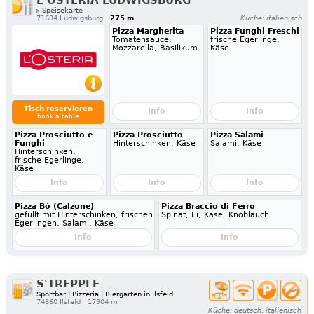
▹ Speisekarte
71634 Ludwigsburg
275 m
Küche: italienisch
Pizza Margherita
Pizza Funghi Freschi
Tomatensauce,
frische Egerlinge,
Mozzarella, Basilikum
Käse
Tisch reservieren
Info
Info
book a table
Pizza Prosciutto e
Pizza Prosciutto
Pizza Salami
Funghi
Hinterschinken, Käse
Salami, Käse
Hinterschinken,
frische Egerlinge,
Käse
Info
Info
Info
Pizza Bò (Calzone)
Pizza Braccio di Ferro
gefüllt mit Hinterschinken, frischen
Spinat, Ei, Käse, Knoblauch
Egerlingen, Salami, Käse
Info
Info
S'TREPPLE
Sportbar | Pizzeria | Biergarten in Ilsfeld
74360 Ilsfeld
17904 m
Küche: deutsch, italienisch