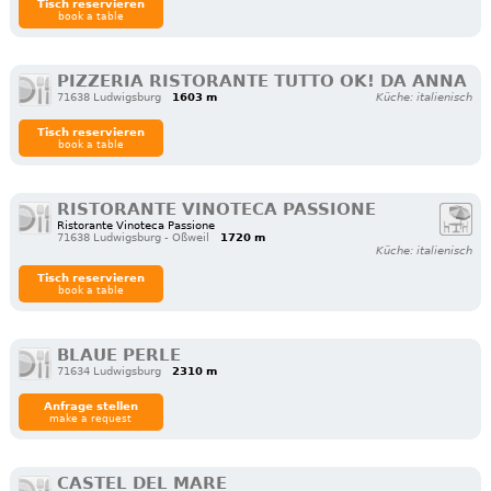
Tisch reservieren
book a table
PIZZERIA RISTORANTE TUTTO OK! DA ANNA
71638 Ludwigsburg
1603 m
Küche: italienisch
Tisch reservieren
book a table
RISTORANTE VINOTECA PASSIONE
Ristorante Vinoteca Passione
71638 Ludwigsburg - Oßweil
1720 m
Küche: italienisch
Tisch reservieren
book a table
BLAUE PERLE
71634 Ludwigsburg
2310 m
Anfrage stellen
make a request
CASTEL DEL MARE