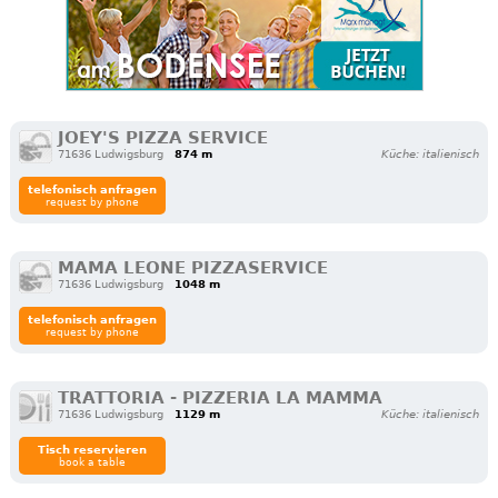
JOEY'S PIZZA SERVICE
71636 Ludwigsburg
874 m
Küche: italienisch
telefonisch anfragen
request by phone
MAMA LEONE PIZZASERVICE
71636 Ludwigsburg
1048 m
telefonisch anfragen
request by phone
TRATTORIA - PIZZERIA LA MAMMA
71636 Ludwigsburg
1129 m
Küche: italienisch
Tisch reservieren
book a table