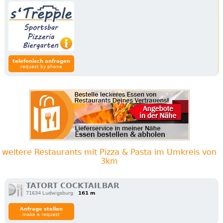
telefonisch anfragen
request by phone
weitere Restaurants mit Pizza & Pasta im Umkreis von
3km
TATORT COCKTAILBAR
71634 Ludwigsburg
161 m
Anfrage stellen
make a request