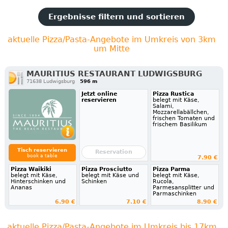
Ergebnisse filtern und sortieren
aktuelle Pizza/Pasta-Angebote im Umkreis von 3km
um Mitte
MAURITIUS RESTAURANT LUDWIGSBURG
71638 Ludwigsburg
596 m
Jetzt online
Pizza Rustica
reservieren
belegt mit Käse,
Salami,
Mozzarellabällchen,
frischen Tomaten und
frischem Basilikum
Tisch reservieren
Reservation
book a table
7.90 €
Pizza Waikiki
Pizza Prosciutto
Pizza Parma
belegt mit Käse,
belegt mit Käse und
belegt mit Käse,
Hinterschinken und
Schinken
Rucola,
Ananas
Parmesansplitter und
Parmaschinken
6.90 €
7.10 €
8.90 €
aktuelle Pizza/Pasta-Angebote im Umkreis bis 17km