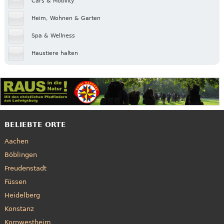
Cars & Mobility
Heim, Wohnen & Garten
Spa & Wellness
Haustiere halten
BELIEBTE ORTE
Aachen
Böblingen
Freudenstadt
Füssen
Heidelberg
Konstanz
Kornwestheim