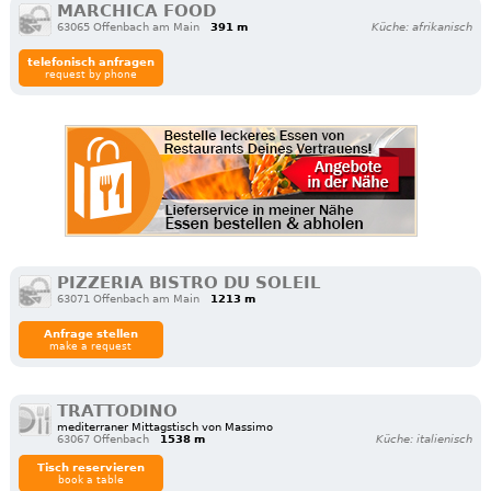
MARCHICA FOOD
63065 Offenbach am Main
391 m
Küche: afrikanisch
telefonisch anfragen
request by phone
PIZZERIA BISTRO DU SOLEIL
63071 Offenbach am Main
1213 m
Anfrage stellen
make a request
TRATTODINO
mediterraner Mittagstisch von Massimo
63067 Offenbach
1538 m
Küche: italienisch
Tisch reservieren
book a table