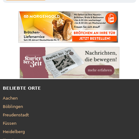
BELIEBTE ORTE
Aachen
Böblingen
Freudenstadt
Füssen
Heidelberg