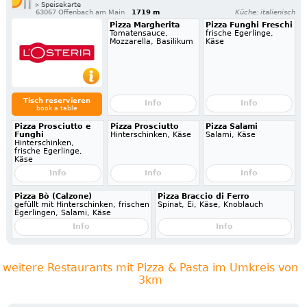
▹ Speisekarte
63067 Offenbach am Main
1719 m
Küche: italienisch
Pizza Margherita
Pizza Funghi Freschi
Tomatensauce,
frische Egerlinge,
Mozzarella, Basilikum
Käse
Tisch reservieren
Info
Info
book a table
Pizza Prosciutto e
Pizza Prosciutto
Pizza Salami
Funghi
Hinterschinken, Käse
Salami, Käse
Hinterschinken,
frische Egerlinge,
Käse
Info
Info
Info
Pizza Bò (Calzone)
Pizza Braccio di Ferro
gefüllt mit Hinterschinken, frischen
Spinat, Ei, Käse, Knoblauch
Egerlingen, Salami, Käse
Info
Info
weitere Restaurants mit Pizza & Pasta im Umkreis von
3km