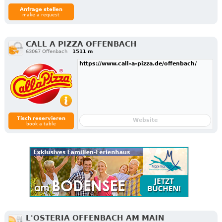
Anfrage stellen
make a request
CALL A PIZZA OFFENBACH
63067 Offenbach
1511 m
https://www.call-a-pizza.de/offenbach/
Tisch reservieren
Website
book a table
L'OSTERIA OFFENBACH AM MAIN