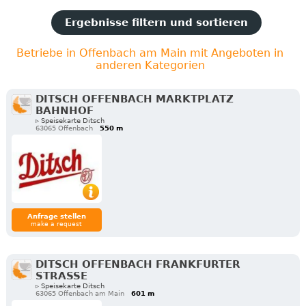
Ergebnisse filtern und sortieren
Betriebe in Offenbach am Main mit Angeboten in
anderen Kategorien
DITSCH OFFENBACH MARKTPLATZ
BAHNHOF
▹ Speisekarte Ditsch
63065 Offenbach
550 m
Anfrage stellen
make a request
DITSCH OFFENBACH FRANKFURTER
STRASSE
▹ Speisekarte Ditsch
63065 Offenbach am Main
601 m