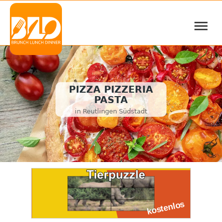
≡
PIZZA PIZZERIA
PASTA
in Reutlingen Südstadt