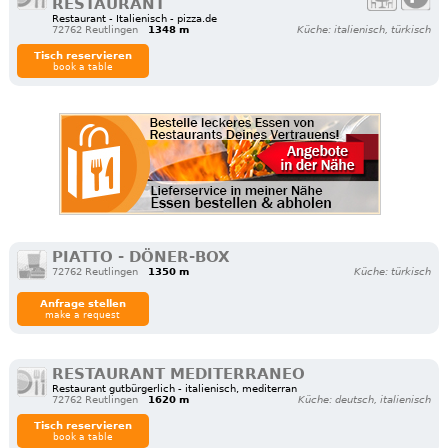
RESTAURANT
Restaurant - Italienisch - pizza.de
72762 Reutlingen
1348 m
Küche: italienisch, türkisch
Tisch reservieren
book a table
PIATTO - DÖNER-BOX
72762 Reutlingen
1350 m
Küche: türkisch
Anfrage stellen
make a request
RESTAURANT MEDITERRANEO
Restaurant gutbürgerlich - italienisch, mediterran
72762 Reutlingen
1620 m
Küche: deutsch, italienisch
Tisch reservieren
book a table