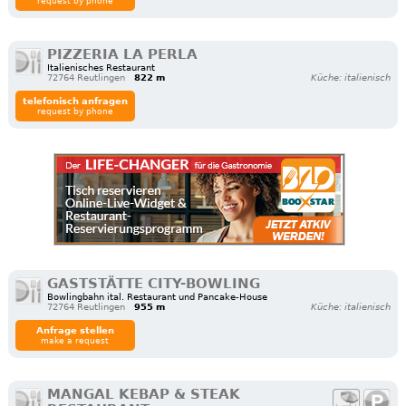
request by phone
PIZZERIA LA PERLA
Italienisches Restaurant
72764 Reutlingen
822 m
Küche: italienisch
telefonisch anfragen
request by phone
GASTSTÄTTE CITY-BOWLING
Bowlingbahn ital. Restaurant und Pancake-House
72764 Reutlingen
955 m
Küche: italienisch
Anfrage stellen
make a request
MANGAL KEBAP & STEAK