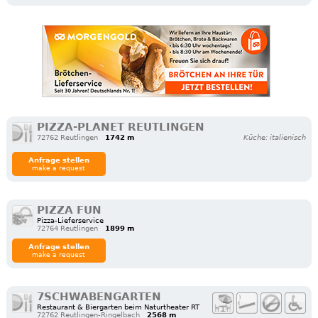
PIZZA-PLANET REUTLINGEN
72762 Reutlingen
1742 m
Küche: italienisch
Anfrage stellen
make a request
PIZZA FUN
Pizza-Lieferservice
72764 Reutlingen
1899 m
Anfrage stellen
make a request
7SCHWABENGARTEN
Restaurant & Biergarten beim Naturtheater RT
72762 Reutlingen-Ringelbach
2568 m