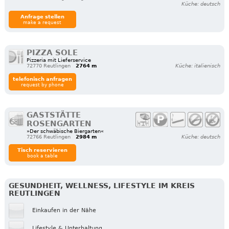
Küche: deutsch
Anfrage stellen
make a request
PIZZA SOLE
Pizzeria mit Lieferservice
72770 Reutlingen
2764 m
Küche: italienisch
telefonisch anfragen
request by phone
GASTSTÄTTE
ROSENGARTEN
»Der schwäbische Biergarten«
72766 Reutlingen
2984 m
Küche: deutsch
Tisch reservieren
book a table
GESUNDHEIT, WELLNESS, LIFESTYLE IM KREIS
REUTLINGEN
Einkaufen in der Nähe
Lifestyle & Unterhaltung