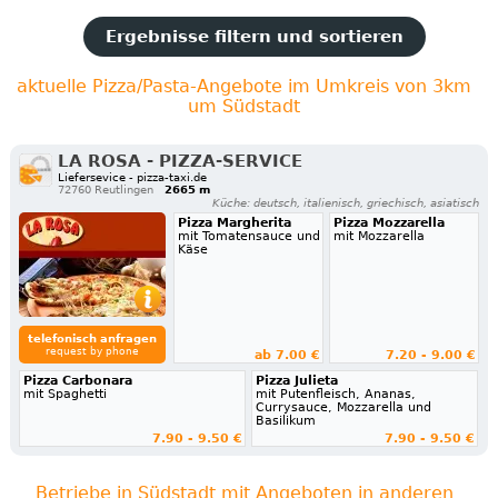
Ergebnisse filtern und sortieren
aktuelle Pizza/Pasta-Angebote im Umkreis von 3km
um Südstadt
LA ROSA - PIZZA-SERVICE
Liefersevice - pizza-taxi.de
72760 Reutlingen
2665 m
Küche: deutsch, italienisch, griechisch, asiatisch
Pizza Margherita
Pizza Mozzarella
mit Tomatensauce und
mit Mozzarella
Käse
telefonisch anfragen
request by phone
ab 7.00 €
7.20 - 9.00 €
Pizza Carbonara
Pizza Julieta
mit Spaghetti
mit Putenfleisch, Ananas,
Currysauce, Mozzarella und
Basilikum
7.90 - 9.50 €
7.90 - 9.50 €
Betriebe in Südstadt mit Angeboten in anderen