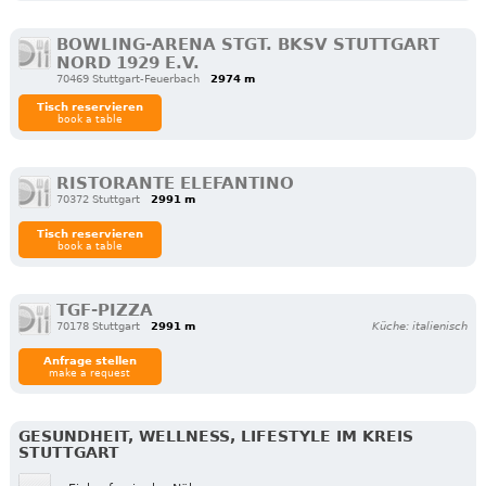
BOWLING-ARENA STGT. BKSV STUTTGART
NORD 1929 E.V.
70469 Stuttgart-Feuerbach
2974 m
Tisch reservieren
book a table
RISTORANTE ELEFANTINO
70372 Stuttgart
2991 m
Tisch reservieren
book a table
TGF-PIZZA
70178 Stuttgart
2991 m
Küche: italienisch
Anfrage stellen
make a request
GESUNDHEIT, WELLNESS, LIFESTYLE IM KREIS
STUTTGART