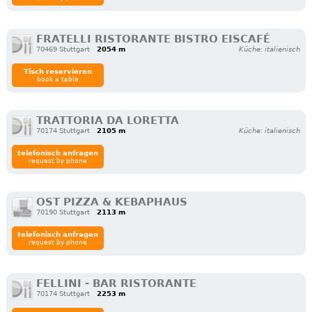
FRATELLI RISTORANTE BISTRO EISCAFÉ
70469 Stuttgart
2054 m
Küche: italienisch
Tisch reservieren
book a table
TRATTORIA DA LORETTA
70174 Stuttgart
2105 m
Küche: italienisch
telefonisch anfragen
request by phone
OST PIZZA & KEBAPHAUS
70190 Stuttgart
2113 m
telefonisch anfragen
request by phone
FELLINI - BAR RISTORANTE
70174 Stuttgart
2253 m