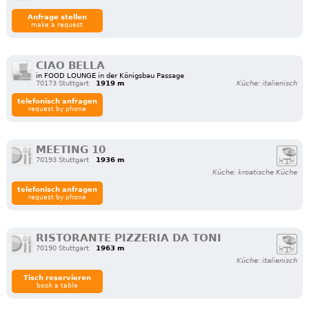
Anfrage stellen
make a request
CIAO BELLA
in FOOD LOUNGE in der Königsbau Passage
70173 Stuttgart
1919 m
Küche: italienisch
telefonisch anfragen
request by phone
MEETING 10
70193 Stuttgart
1936 m
Küche: kroatische Küche
telefonisch anfragen
request by phone
RISTORANTE PIZZERIA DA TONI
70190 Stuttgart
1963 m
Küche: italienisch
Tisch reservieren
book a table