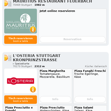
MAURITIUS RESTAURANT FEUERBACH
70469 Stuttgart
1982 m
Jetzt online reservieren
Tisch reservieren
Reservation
book a table
L'OSTERIA STUTTGART
KRONPRINZSTRASSE
▹ Speisekarte
70173 Stuttgart
2312 m
Küche: italienisch
Pizza Margherita
Pizza Funghi Freschi
Tomatensauce,
frische Egerlinge,
Mozzarella, Basilikum
Käse
Tisch reservieren
Info
Info
book a table
Pizza Prosciutto e
Pizza Prosciutto
Pizza Salami
Funghi
Hinterschinken, Käse
Salami, Käse