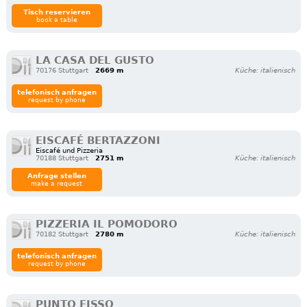
Tisch reservieren
book a table
LA CASA DEL GUSTO
70176 Stuttgart
2669 m
Küche: italienisch
telefonisch anfragen
request by phone
EISCAFÉ BERTAZZONI
Eiscafé und Pizzeria
70188 Stuttgart
2751 m
Küche: italienisch
Anfrage stellen
make a request
PIZZERIA IL POMODORO
70182 Stuttgart
2780 m
Küche: italienisch
telefonisch anfragen
request by phone
PUNTO FISSO