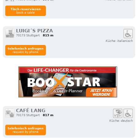
Tisch reservieren
book a table
LUIGI´S PIZZA
70173 Stuttgart
815 m
Küche: italienisch
telefonisch anfragen
request by phone
CAFÉ LANG
70173 Stuttgart
817 m
Küche: deutsch
telefonisch anfragen
request by phone