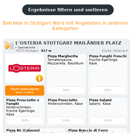
Ergebnisse filtern und sortieren
Betriebe in Stuttgart-Nord mit Angeboten in anderen
Kategorien
L'OSTERIA STUTTGART MAILÄNDER PLATZ
▹ Speisekarte
70173 Stuttgart
817 m
Küche: italienisch
Pizza Margherita
Pizza Funghi Freschi
Tomatensauce,
frische Egerlinge,
Mozzarella, Basilikum
Käse
Tisch reservieren
Info
Info
book a table
Pizza Prosciutto e
Pizza Prosciutto
Pizza Salami
Funghi
Hinterschinken, Käse
Salami, Käse
Hinterschinken,
frische Egerlinge,
Käse
Info
Info
Info
Pizza Bò (Calzone)
Pizza Braccio di Ferro