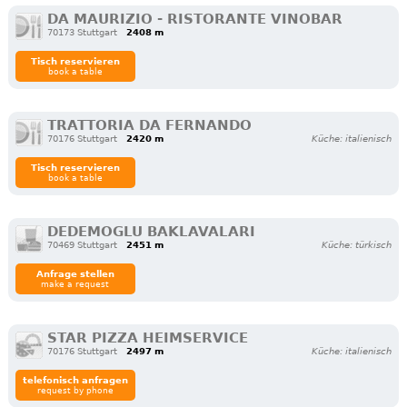
DA MAURIZIO - RISTORANTE VINOBAR
70173 Stuttgart
2408 m
Tisch reservieren
book a table
TRATTORIA DA FERNANDO
70176 Stuttgart
2420 m
Küche: italienisch
Tisch reservieren
book a table
DEDEMOGLU BAKLAVALARI
70469 Stuttgart
2451 m
Küche: türkisch
Anfrage stellen
make a request
STAR PIZZA HEIMSERVICE
70176 Stuttgart
2497 m
Küche: italienisch
telefonisch anfragen
request by phone