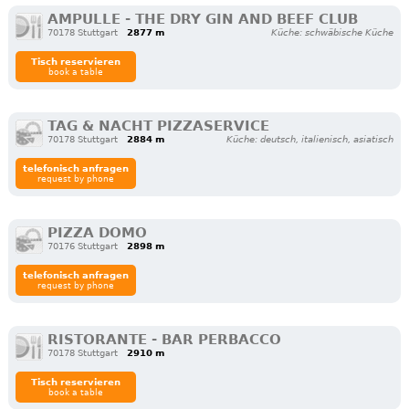
AMPULLE - THE DRY GIN AND BEEF CLUB
70178 Stuttgart
2877 m
Küche: schwäbische Küche
Tisch reservieren
book a table
TAG & NACHT PIZZASERVICE
70178 Stuttgart
2884 m
Küche: deutsch, italienisch, asiatisch
telefonisch anfragen
request by phone
PIZZA DOMO
70176 Stuttgart
2898 m
telefonisch anfragen
request by phone
RISTORANTE - BAR PERBACCO
70178 Stuttgart
2910 m
Tisch reservieren
book a table