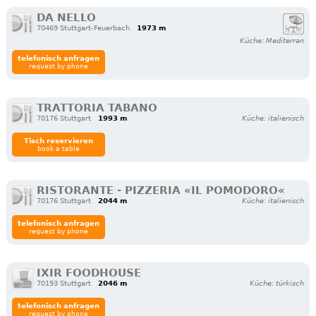
DA NELLO
70469 Stuttgart-Feuerbach
1973 m
Küche: Mediterran
telefonisch anfragen
request by phone
TRATTORIA TABANO
70176 Stuttgart
1993 m
Küche: italienisch
Tisch reservieren
book a table
RISTORANTE - PIZZERIA «IL POMODORO«
70176 Stuttgart
2044 m
Küche: italienisch
telefonisch anfragen
request by phone
IXIR FOODHOUSE
70193 Stuttgart
2046 m
Küche: türkisch
telefonisch anfragen
request by phone