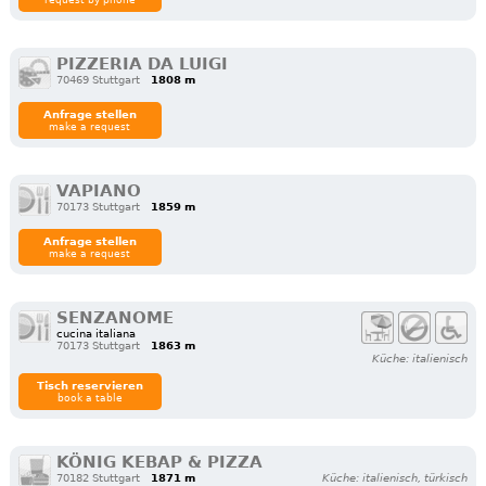
PIZZERIA DA LUIGI
70469 Stuttgart
1808 m
Anfrage stellen
make a request
VAPIANO
70173 Stuttgart
1859 m
Anfrage stellen
make a request
SENZANOME
cucina italiana
70173 Stuttgart
1863 m
Küche: italienisch
Tisch reservieren
book a table
KÖNIG KEBAP & PIZZA
70182 Stuttgart
1871 m
Küche: italienisch, türkisch