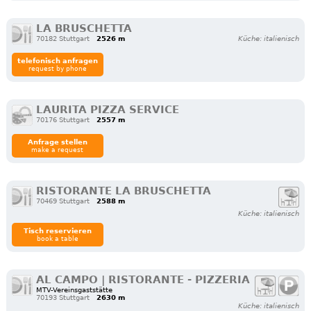
LA BRUSCHETTA
70182 Stuttgart
2526 m
Küche: italienisch
telefonisch anfragen
request by phone
LAURITA PIZZA SERVICE
70176 Stuttgart
2557 m
Anfrage stellen
make a request
RISTORANTE LA BRUSCHETTA
70469 Stuttgart
2588 m
Küche: italienisch
Tisch reservieren
book a table
AL CAMPO | RISTORANTE - PIZZERIA
MTV-Vereinsgaststätte
70193 Stuttgart
2630 m
Küche: italienisch