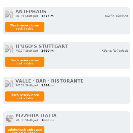
ANTEPHAUS
70191 Stuttgart
1274 m
Küche: türkisch
Tisch reservieren
book a table
H’UGO’S STUTTGART
70174 Stuttgart
1469 m
Küche: italienisch
Tisch reservieren
book a table
VALLE · BAR · RISTORANTE
70174 Stuttgart
1584 m
Tisch reservieren
book a table
PIZZERIA ITALIA
70190 Stuttgart
1603 m
telefonisch anfragen
request by phone