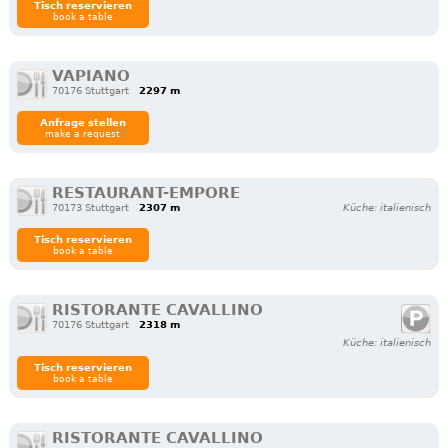
Tisch reservieren
book a table
VAPIANO
70176 Stuttgart
2297 m
Anfrage stellen
make a request
RESTAURANT-EMPORE
70173 Stuttgart
2307 m
Küche: italienisch
Tisch reservieren
book a table
RISTORANTE CAVALLINO
70176 Stuttgart
2318 m
Küche: italienisch
Tisch reservieren
book a table
RISTORANTE CAVALLINO