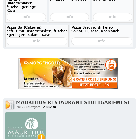
Hinterschinken,
frische Egerlinge,
Käse
Info
Info
Info
Pizza Bò (Calzone)
Pizza Braccio di Ferro
gefüllt mit Hinterschinken, frischen
Spinat, Ei, Käse, Knoblauch
Egerlingen, Salami, Käse
Info
Info
MAURITIUS RESTAURANT STUTTGART-WEST
70176 Stuttgart
2387 m