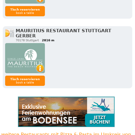
Tisch reservieren
book a table
MAURITIUS RESTAURANT STUTTGART
GERBER
70178 Stuttgart
2816 m
Tisch reservieren
book a table
weitere Restaurants mit Pizza & Pasta im Umkreis von