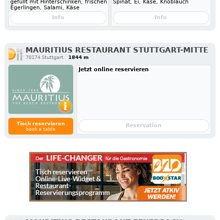
gefüllt mit Hinterschinken, frischen
Spinat, Ei, Käse, Knoblauch
Egerlingen, Salami, Käse
Info
Info
MAURITIUS RESTAURANT STUTTGART-MITTE
70174 Stuttgart
1844 m
Jetzt online reservieren
Tisch reservieren
Reservation
book a table