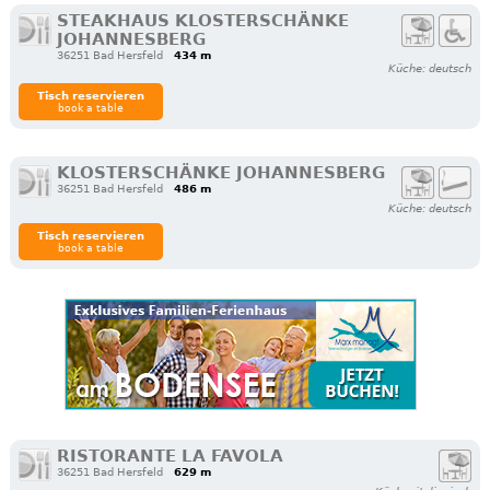
STEAKHAUS KLOSTERSCHÄNKE
JOHANNESBERG
36251 Bad Hersfeld
434 m
Küche: deutsch
Tisch reservieren
book a table
KLOSTERSCHÄNKE JOHANNESBERG
36251 Bad Hersfeld
486 m
Küche: deutsch
Tisch reservieren
book a table
RISTORANTE LA FAVOLA
36251 Bad Hersfeld
629 m