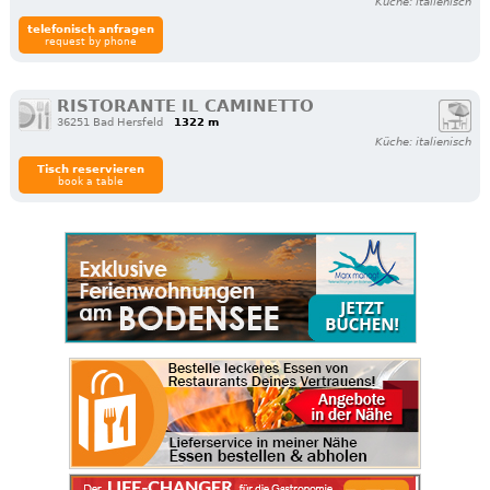
Küche: italienisch
telefonisch anfragen
request by phone
RISTORANTE IL CAMINETTO
36251 Bad Hersfeld
1322 m
Küche: italienisch
Tisch reservieren
book a table