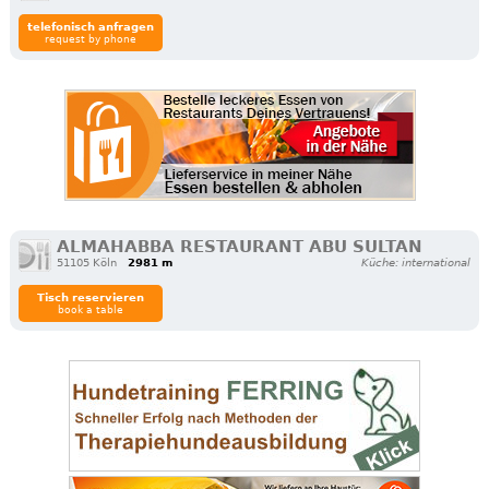
telefonisch anfragen
request by phone
ALMAHABBA RESTAURANT ABU SULTAN
51105 Köln
2981 m
Küche: international
Tisch reservieren
book a table