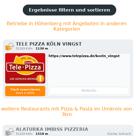
Ergebnisse filtern und sortieren
Betriebe in Höhenberg mit Angeboten in anderen
Kategorien
TELE PIZZA KÖLN VINGST
51103 Köln
1130 m
https://www.telepizza.de/koeln_vingst
Tisch reservieren
Website
book a table
weitere Restaurants mit Pizza & Pasta im Umkreis von
3km
ALATURKA IMBISS PIZZERIA
51103 Köln
1519 m
Küche: türkisch