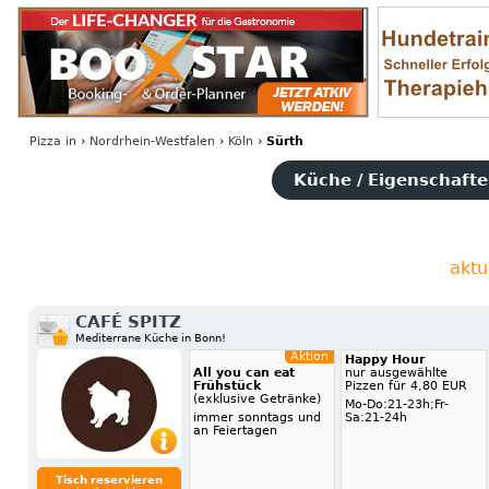
Pizza
in
›
Nordrhein-Westfalen
›
Köln
›
Sürth
Küche / Eigenschaften
aktu
CAFÉ SPITZ
Mediterrane Küche in Bonn!
Aktion
Happy Hour
All you can eat
nur ausgewählte
Frühstück
Pizzen für 4,80 EUR
(exklusive Getränke)
Mo-Do:21-23h;Fr-
immer sonntags und
Sa:21-24h
an Feiertagen
Tisch reservieren