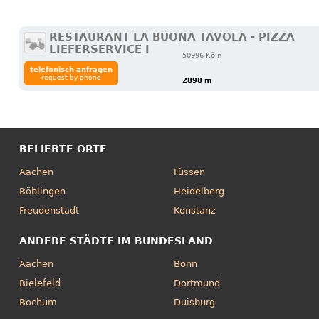
RESTAURANT LA BUONA TAVOLA - PIZZA
LIEFERSERVICE I
50996 Köln
telefonisch anfragen
request by phone
2898 m
BELIEBTE ORTE
Aachen
Füssen
Böblingen
Heidelberg
Freudenstadt
Konstanz
ANDERE STÄDTE IM BUNDESLAND
Aachen
Bonn
Bielefeld
Dortmund
Bochum
Duisburg