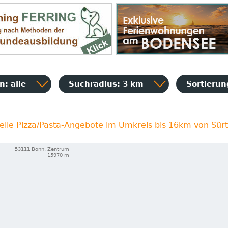
: alle
Suchradius: 3 km
Sortieru
elle Pizza/Pasta-Angebote im Umkreis bis 16km von Sür
53111 Bonn, Zentrum
15970 m