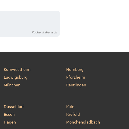
Küche: italienisch
Kornwestheim
Nürnberg
Ludwigsburg
Pforzheim
München
Reutlingen
Düsseldorf
Köln
Essen
Krefeld
Hagen
Mönchengladbach