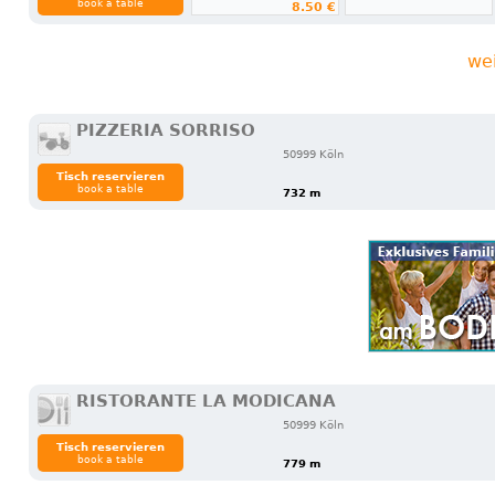
book a table
8.50 €
we
PIZZERIA SORRISO
50999 Köln
Tisch reservieren
book a table
732 m
RISTORANTE LA MODICANA
50999 Köln
Tisch reservieren
book a table
779 m