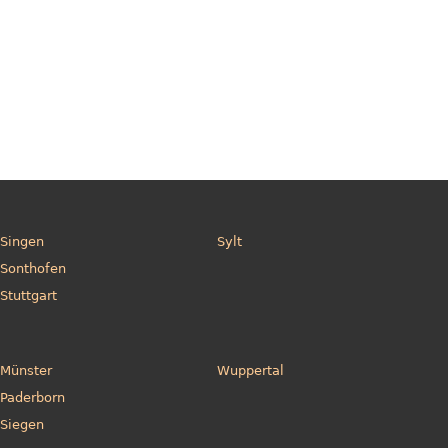
Singen
Sylt
Sonthofen
Stuttgart
Münster
Wuppertal
Paderborn
Siegen