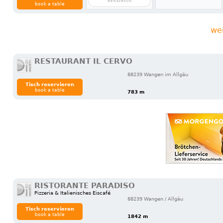
Website
book a table
we
RESTAURANT IL CERVO
88239 Wangen im Allgäu
Tisch reservieren
book a table
783 m
RISTORANTE PARADISO
Pizzeria & Italienisches Eiscafé
88239 Wangen / Allgäu
Tisch reservieren
book a table
1842 m