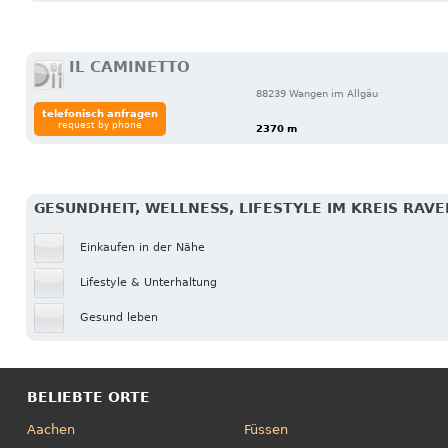
IL CAMINETTO
88239 Wangen im Allgäu
telefonisch anfragen
request by phone
2370 m
GESUNDHEIT, WELLNESS, LIFESTYLE IM KREIS RAV
Einkaufen in der Nähe
Lifestyle & Unterhaltung
Gesund leben
BELIEBTE ORTE
Aachen
Füssen