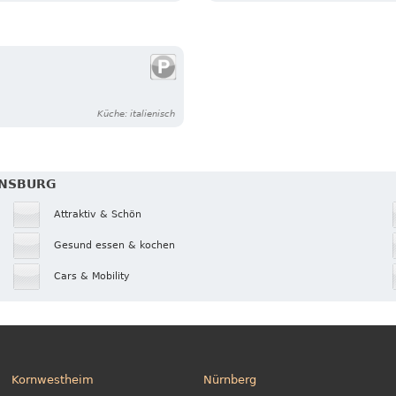
Küche: italienisch
ENSBURG
Attraktiv & Schön
Gesund essen & kochen
Cars & Mobility
Kornwestheim
Nürnberg