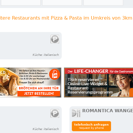
itere Restaurants mit Pizza & Pasta im Umkreis von 3km
Küche: italienisch
ROMANTICA WANG
telefonisch anfragen
request by phone
Küche: italienisch