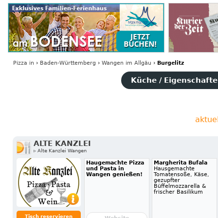
Pizza
in
›
Baden-Württemberg
›
Wangen im Allgäu
›
Burgelitz
Küche / Eigenschaften
aktue
ALTE KANZLEI
▹ Alte Kanzlei Wangen
Haugemachte Pizza
Margherita Bufala
und Pasta in
Hausgemachte
Wangen genießen!
Tomatensoße, Käse,
gezupfter
Büffelmozzarella &
frischer Basilikum
Tisch reservieren