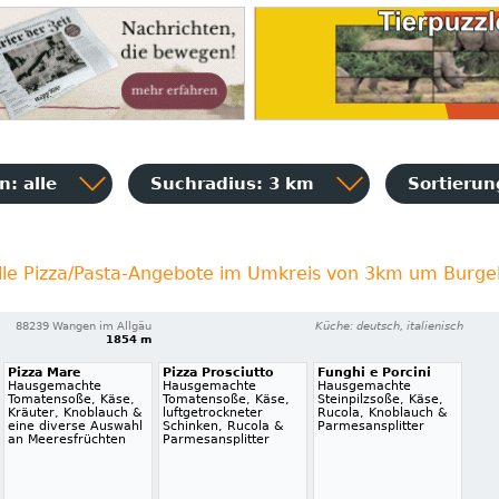
: alle
Suchradius: 3 km
Sortieru
lle Pizza/Pasta-Angebote im Umkreis von 3km um Burgel
88239 Wangen im Allgäu
Küche: deutsch, italienisch
1854 m
Pizza Mare
Pizza Prosciutto
Funghi e Porcini
Hausgemachte
Hausgemachte
Hausgemachte
Tomatensoße, Käse,
Tomatensoße, Käse,
Steinpilzsoße, Käse,
Kräuter, Knoblauch &
luftgetrockneter
Rucola, Knoblauch &
eine diverse Auswahl
Schinken, Rucola &
Parmesansplitter
an Meeresfrüchten
Parmesansplitter