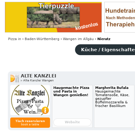
Pizza
in
›
Baden-Württemberg
›
Wangen im Allgäu
›
Nieratz
Küche / Eigenschaften
ALTE KANZLEI
▹ Alte Kanzlei Wangen
Haugemachte Pizza
Margherita Bufala
und Pasta in
Hausgemachte
Wangen genießen!
Tomatensoße, Käse,
gezupfter
Büffelmozzarella &
frischer Basilikum
Tisch reservieren
Website
book a table