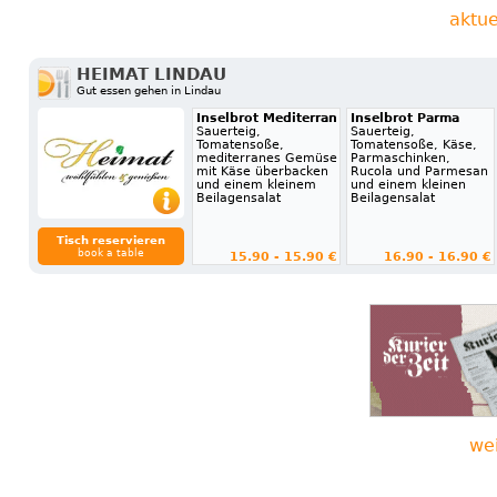
aktue
HEIMAT LINDAU
Gut essen gehen in Lindau
Inselbrot Mediterran
Inselbrot Parma
Sauerteig,
Sauerteig,
Tomatensoße,
Tomatensoße, Käse,
mediterranes Gemüse
Parmaschinken,
mit Käse überbacken
Rucola und Parmesan
und einem kleinem
und einem kleinen
Beilagensalat
Beilagensalat
Tisch reservieren
book a table
15.90 - 15.90 €
16.90 - 16.90 €
we