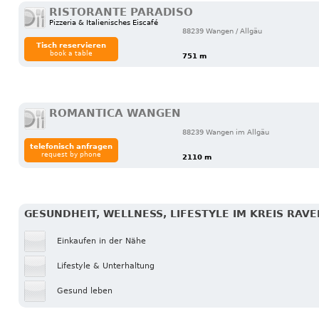
RISTORANTE PARADISO
Pizzeria & Italienisches Eiscafé
88239 Wangen / Allgäu
Tisch reservieren
book a table
751 m
ROMANTICA WANGEN
88239 Wangen im Allgäu
telefonisch anfragen
request by phone
2110 m
GESUNDHEIT, WELLNESS, LIFESTYLE IM KREIS RAV
Einkaufen in der Nähe
Lifestyle & Unterhaltung
Gesund leben