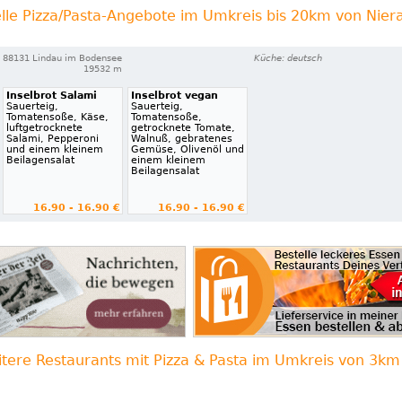
lle Pizza/Pasta-Angebote im Umkreis bis 20km von Niera
88131 Lindau im Bodensee
Küche: deutsch
19532 m
Inselbrot Salami
Inselbrot vegan
Sauerteig,
Sauerteig,
Tomatensoße, Käse,
Tomatensoße,
luftgetrocknete
getrocknete Tomate,
Salami, Pepperoni
Walnuß, gebratenes
und einem kleinem
Gemüse, Olivenöl und
Beilagensalat
einem kleinem
Beilagensalat
16.90 - 16.90 €
16.90 - 16.90 €
itere Restaurants mit Pizza & Pasta im Umkreis von 3km