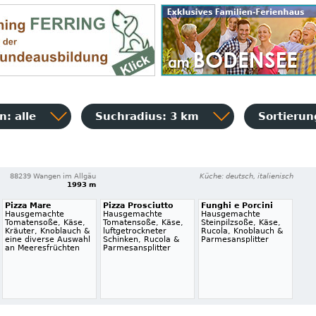
: alle
Suchradius: 3 km
Sortieru
88239 Wangen im Allgäu
Küche: deutsch, italienisch
1993 m
Pizza Mare
Pizza Prosciutto
Funghi e Porcini
Hausgemachte
Hausgemachte
Hausgemachte
Tomatensoße, Käse,
Tomatensoße, Käse,
Steinpilzsoße, Käse,
Kräuter, Knoblauch &
luftgetrockneter
Rucola, Knoblauch &
eine diverse Auswahl
Schinken, Rucola &
Parmesansplitter
an Meeresfrüchten
Parmesansplitter