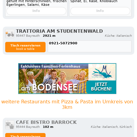
gefüllt mit Hinterschinken, frischen
Spinat, Ei, Käse, Knoblauch
Egerlingen, Salami, Käse
Info
Info
TRATTORIA AM STUDENTENWALD
95447 Bayreuth
2921 m
Küche: italienisch
0921-5072900
Tisch reservieren
book a table
weitere Restaurants mit Pizza & Pasta im Umkreis von
3km
CAFE BISTRO BARROCK
95444 Bayreuth
102 m
Küche: italienisch, türkisch
Tisch reservieren