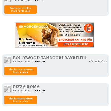
95445 Bayreuth
711 m
Anfrage stellen
make a request
BOLLYWOOD TANDOORI BAYREUTH
95448 Bayreuth
1482 m
Küche: indisch
Tisch reservieren
book a table
PIZZA ROMA
95445 Bayreuth
2252 m
Tisch reservieren
book a table