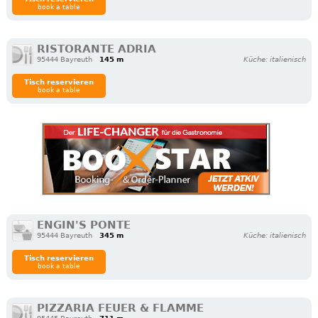
book a table
RISTORANTE ADRIA
95444 Bayreuth
145 m
Küche: italienisch
Tisch reservieren
book a table
ENGIN'S PONTE
95444 Bayreuth
345 m
Küche: italienisch
Tisch reservieren
book a table
PIZZARIA FEUER & FLAMME