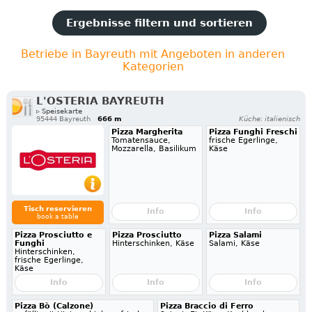
Ergebnisse filtern und sortieren
Betriebe in Bayreuth mit Angeboten in anderen
Kategorien
L'OSTERIA BAYREUTH
▹ Speisekarte
95444 Bayreuth
666 m
Küche: italienisch
Pizza Margherita
Pizza Funghi Freschi
Tomatensauce,
frische Egerlinge,
Mozzarella, Basilikum
Käse
Tisch reservieren
Info
Info
book a table
Pizza Prosciutto e
Pizza Prosciutto
Pizza Salami
Funghi
Hinterschinken, Käse
Salami, Käse
Hinterschinken,
frische Egerlinge,
Käse
Info
Info
Info
Pizza Bò (Calzone)
Pizza Braccio di Ferro