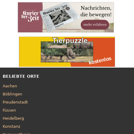
BELIEBTE ORTE
Aachen
Böblingen
Freudenstadt
Füssen
Heidelberg
Konstanz