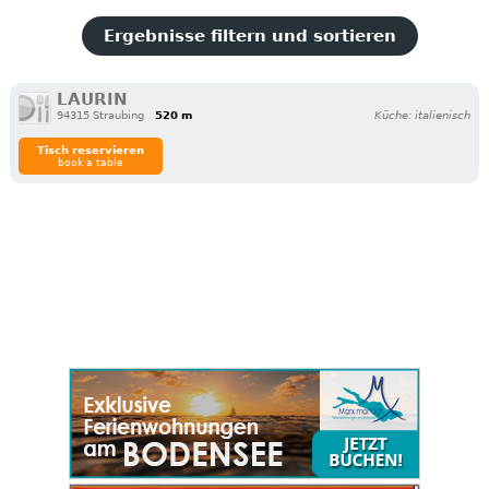
Ergebnisse filtern und sortieren
LAURIN
94315 Straubing
520 m
Küche: italienisch
Tisch reservieren
book a table