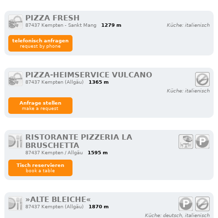
PIZZA FRESH
87437 Kempten - Sankt Mang
1279 m
Küche: italienisch
telefonisch anfragen
request by phone
PIZZA-HEIMSERVICE VULCANO
87437 Kempten (Allgäu)
1365 m
Küche: italienisch
Anfrage stellen
make a request
RISTORANTE PIZZERIA LA
BRUSCHETTA
87437 Kempten / Allgäu
1595 m
Tisch reservieren
book a table
»ALTE BLEICHE«
87437 Kempten (Allgäu)
1870 m
Küche: deutsch, italienisch