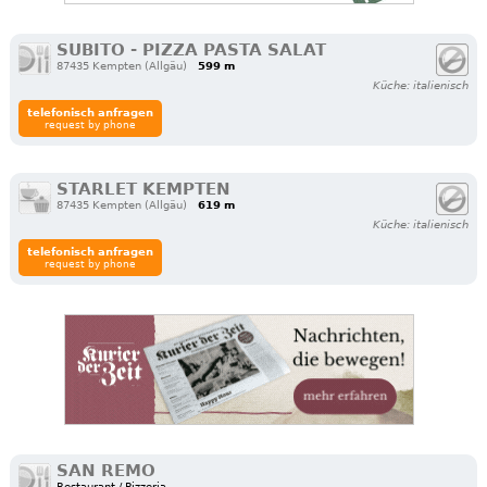
SUBITO - PIZZA PASTA SALAT
87435 Kempten (Allgäu)
599 m
Küche: italienisch
telefonisch anfragen
request by phone
STARLET KEMPTEN
87435 Kempten (Allgäu)
619 m
Küche: italienisch
telefonisch anfragen
request by phone
SAN REMO
Restaurant / Pizzeria