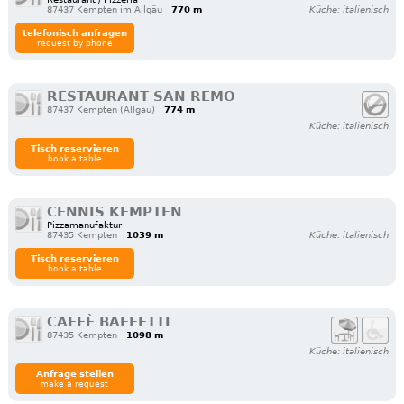
87437 Kempten im Allgäu
770 m
Küche: italienisch
telefonisch anfragen
request by phone
RESTAURANT SAN REMO
87437 Kempten (Allgäu)
774 m
Küche: italienisch
Tisch reservieren
book a table
CENNIS KEMPTEN
Pizzamanufaktur
87435 Kempten
1039 m
Küche: italienisch
Tisch reservieren
book a table
CAFFÈ BAFFETTI
87435 Kempten
1098 m
Küche: italienisch
Anfrage stellen
make a request