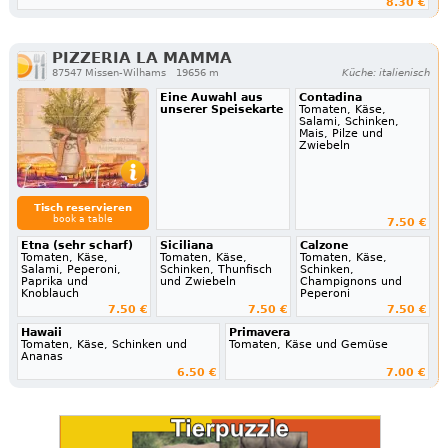
8.30 €
PIZZERIA LA MAMMA
87547 Missen-Wilhams
19656 m
Küche: italienisch
Eine Auwahl aus
Contadina
unserer Speisekarte
Tomaten, Käse,
Salami, Schinken,
Mais, Pilze und
Zwiebeln
Tisch reservieren
book a table
7.50 €
Etna (sehr scharf)
Siciliana
Calzone
Tomaten, Käse,
Tomaten, Käse,
Tomaten, Käse,
Salami, Peperoni,
Schinken, Thunfisch
Schinken,
Paprika und
und Zwiebeln
Champignons und
Knoblauch
Peperoni
7.50 €
7.50 €
7.50 €
Hawaii
Primavera
Tomaten, Käse, Schinken und
Tomaten, Käse und Gemüse
Ananas
6.50 €
7.00 €