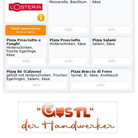
Mozzarella, Basilikum
Käse
Tisch reservieren
Info
Info
book a table
Pizza Prosciutto e
Pizza Prosciutto
Pizza Salami
Funghi
Hinterschinken, Käse
Salami, Käse
Hinterschinken,
frische Egerlinge,
Käse
Info
Info
Info
Pizza Bò (Calzone)
Pizza Braccio di Ferro
gefüllt mit Hinterschinken, frischen
Spinat, Ei, Käse, Knoblauch
Egerlingen, Salami, Käse
Info
Info