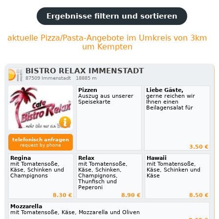
Ergebnisse filtern und sortieren
aktuelle Pizza/Pasta-Angebote im Umkreis von 3km
um Kempten
BISTRO RELAX IMMENSTADT
87509 Immenstadt
18885 m
Pizzen
Liebe Gäste,
Auszug aus unserer
gerne reichen wir
Speisekarte
Ihnen einen
Beilagensalat für
telefonisch anfragen
request by phone
3.50 €
Regina
Relax
Hawaii
mit Tomatensoße,
mit Tomatensoße,
mit Tomatensoße,
Käse, Schinken und
Käse, Schinken,
Käse, Schinken und
Champignons
Champignons,
Käse
Thunfisch und
Peperoni
8.30 €
8.90 €
8.50 €
Mozzarella
mit Tomatensoße, Käse, Mozzarella und Oliven