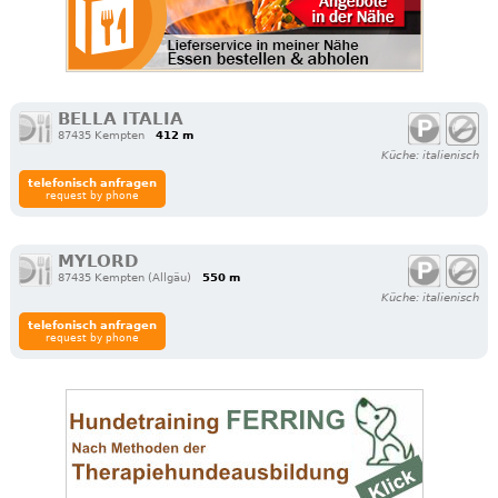
BELLA ITALIA
87435 Kempten
412 m
Küche: italienisch
telefonisch anfragen
request by phone
MYLORD
87435 Kempten (Allgäu)
550 m
Küche: italienisch
telefonisch anfragen
request by phone