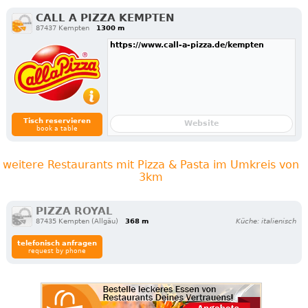
CALL A PIZZA KEMPTEN
87437 Kempten
1300 m
https://www.call-a-pizza.de/kempten
Tisch reservieren
Website
book a table
weitere Restaurants mit Pizza & Pasta im Umkreis von
3km
PIZZA ROYAL
87435 Kempten (Allgäu)
368 m
Küche: italienisch
telefonisch anfragen
request by phone