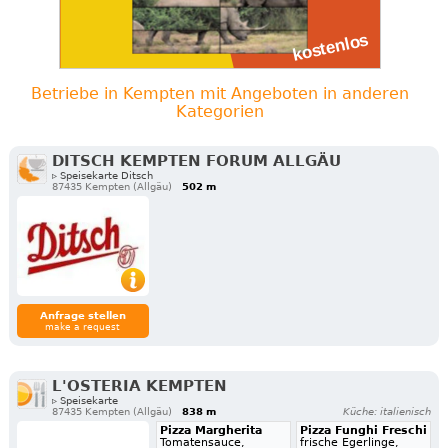
Betriebe in Kempten mit Angeboten in anderen
Kategorien
DITSCH KEMPTEN FORUM ALLGÄU
▹ Speisekarte Ditsch
87435 Kempten (Allgäu)
502 m
Anfrage stellen
make a request
L'OSTERIA KEMPTEN
▹ Speisekarte
87435 Kempten (Allgäu)
838 m
Küche: italienisch
Pizza Margherita
Pizza Funghi Freschi
Tomatensauce,
frische Egerlinge,