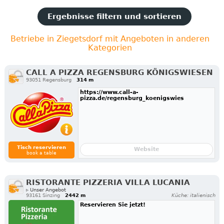
Ergebnisse filtern und sortieren
Betriebe in Ziegetsdorf mit Angeboten in anderen
Kategorien
CALL A PIZZA REGENSBURG KÖNIGSWIESEN
93051 Regensburg
314 m
https://www.call-a-
pizza.de/regensburg_koenigswies
Tisch reservieren
Website
book a table
RISTORANTE PIZZERIA VILLA LUCANIA
▹ Unser Angebot
93161 Sinzing
2442 m
Küche: italienisch
Reservieren Sie jetzt!