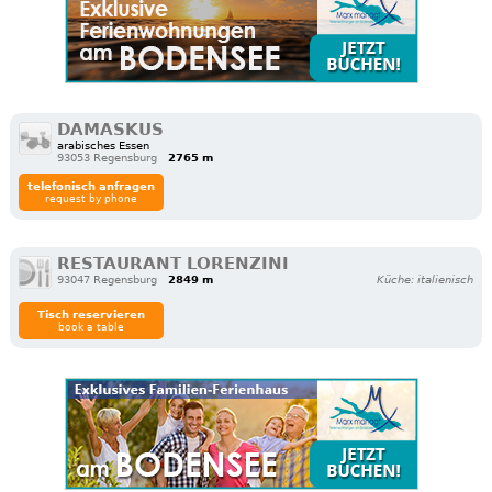
DAMASKUS
arabisches Essen
93053 Regensburg
2765 m
telefonisch anfragen
request by phone
RESTAURANT LORENZINI
93047 Regensburg
2849 m
Küche: italienisch
Tisch reservieren
book a table