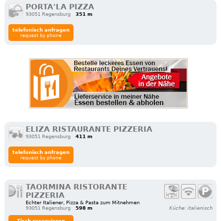
PORTA'LA PIZZA
93051 Regensburg
351 m
telefonisch anfragen
request by phone
ELIZA RISTAURANTE PIZZERIA
93051 Regensburg
411 m
telefonisch anfragen
request by phone
TAORMINA RISTORANTE
PIZZERIA
Echter Italiener, Pizza & Pasta zum Mitnehmen
93051 Regensburg
598 m
Küche: italienisch
Tisch reservieren