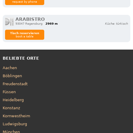
request by phone
ARABISTRO
93047 Regensburg
2969 m
Küche: türkisch
Tisch reservieren
book a table
BELIEBTE ORTE
Aachen
Böblingen
Freudenstadt
Füssen
Heidelberg
Konstanz
Kornwestheim
Ludwigsburg
München