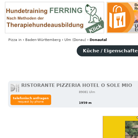
Pizza
in
›
Baden-Württemberg
›
Ulm (Donau)
›
Donautal
Küche / Eigenschaften
RISTORANTE PIZZERIA HOTEL O SOLE MIO
89081 Ulm
telefonisch anfragen
request by phone
1959 m