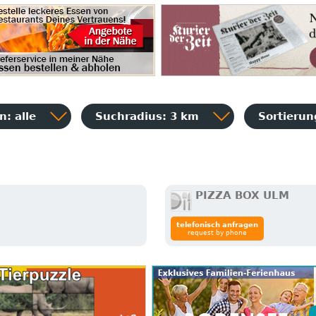
: alle
Suchradius: 3 km
Sortieru
PIZZA BOX ULM
telefonisch anfragen
request by phone