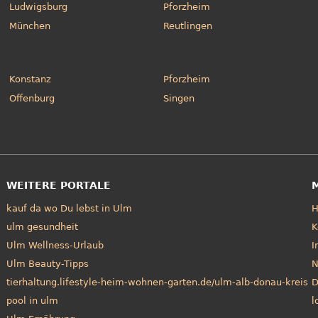
Ludwigsburg
Pforzheim
München
Reutlingen
Konstanz
Pforzheim
Offenburg
Singen
WEITERE PORTALE
kauf da wo Du lebst in Ulm
ulm gesundheit
K
Ulm Wellness-Urlaub
I
Ulm Beauty-Tipps
N
tierhaltung.lifestyle-heim-wohnen-garten.de/ulm-alb-donau-kreis
D
pool in ulm
l