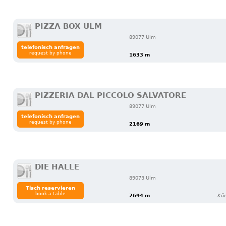
PIZZA BOX ULM
89077 Ulm
telefonisch anfragen
request by phone
1633 m
PIZZERIA DAL PICCOLO SALVATORE
89077 Ulm
telefonisch anfragen
request by phone
2169 m
DIE HALLE
89073 Ulm
Tisch reservieren
book a table
2694 m
Küc