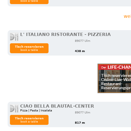
book a table
we
L' ITALIANO RISTORANTE - PIZZERIA
89077 Ulm
Tisch reservieren
book a table
438 m
CIAO BELLA BLAUTAL-CENTER
Pizza | Pasta | Insalata
89077 Ulm
Tisch reservieren
book a table
817 m