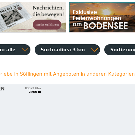
: alle
Suchradius: 3 km
Sortieru
riebe in Söflingen mit Angeboten in anderen Kategorien
EN
89073 Ulm
2966 m