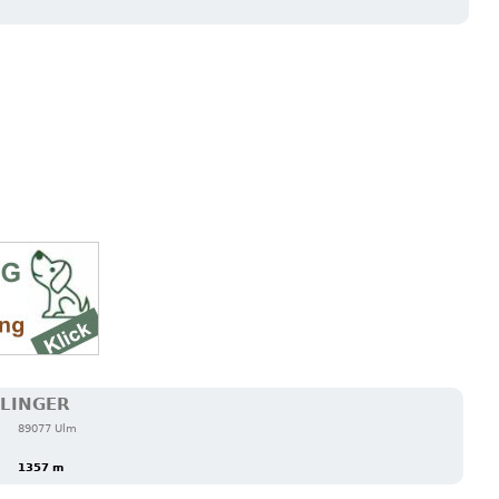
FLINGER
89077 Ulm
1357 m