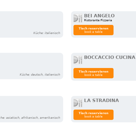
BEI ANGELO
Ristorante Pizzeria
Tisch reservieren
book a table
Küche: italienisch
BOCCACCIO CUCINA
Tisch reservieren
Küche: deutsch, italienisch
book a table
LA STRADINA
Tisch reservieren
book a table
he: asiatisch, afrikanisch, amerikanisch