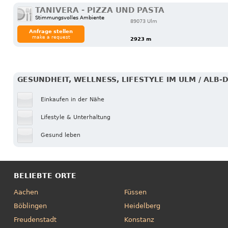
TANIVERA - PIZZA UND PASTA
Stimmungsvolles Ambiente
89073 Ulm
Anfrage stellen
make a request
2923 m
GESUNDHEIT, WELLNESS, LIFESTYLE IM ULM / ALB-
Einkaufen in der Nähe
Lifestyle & Unterhaltung
Gesund leben
BELIEBTE ORTE
Aachen
Füssen
Böblingen
Heidelberg
Freudenstadt
Konstanz