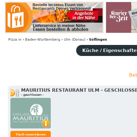
Pizza
in
›
Baden-Württemberg
›
Ulm (Donau)
›
Söflingen
Küche / Eigenschaften
Bet
MAURITIUS RESTAURANT ULM - GESCHLOSS
- geschlossen -
Tisch reservieren