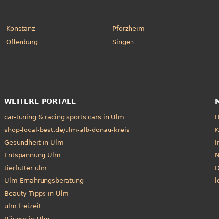
Konstanz
Pforzheim
Offenburg
Singen
WEITERE PORTALE
car-tuning & racing sports cars in Ulm
shop-local-best.de/ulm-alb-donau-kreis
K
Gesundheit in Ulm
I
Entspannung Ulm
N
tierfutter ulm
D
Ulm Ernährungsberatung
l
Beauty-Tipps in Ulm
ulm freizeit
Bäume in Ulm