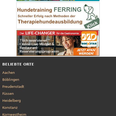
BELIEBTE ORTE
Aachen
Böblingen
Freudenstadt
Füssen
Heidelberg
Konstanz
Kornwestheim