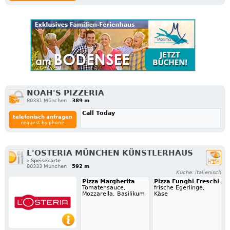
NOAH'S PIZZERIA
80331 München
389 m
Call Today
telefonisch anfragen
request by phone
L'OSTERIA MÜNCHEN KÜNSTLERHAUS
▹ Speisekarte
80333 München
592 m
Küche: italienisch
Pizza Margherita
Pizza Funghi Freschi
Tomatensauce,
frische Egerlinge,
Mozzarella, Basilikum
Käse