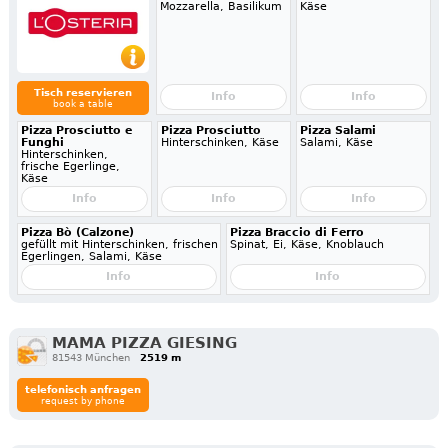
Mozzarella, Basilikum
Käse
Tisch reservieren
Info
Info
book a table
Pizza Prosciutto e
Pizza Prosciutto
Pizza Salami
Funghi
Hinterschinken, Käse
Salami, Käse
Hinterschinken,
frische Egerlinge,
Käse
Info
Info
Info
Pizza Bò (Calzone)
Pizza Braccio di Ferro
gefüllt mit Hinterschinken, frischen
Spinat, Ei, Käse, Knoblauch
Egerlingen, Salami, Käse
Info
Info
MAMA PIZZA GIESING
81543 München
2519 m
telefonisch anfragen
request by phone