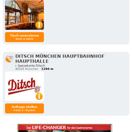
Tisch reservieren
book a table
DITSCH MÜNCHEN HAUPTBAHNHOF
HAUPTHALLE
▹ Speisekarte Ditsch
80335 München
1266 m
Anfrage stellen
make a request