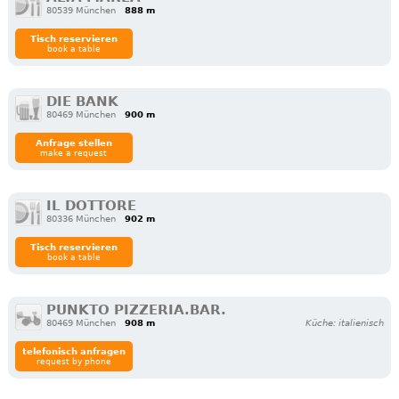
80539 München
888 m
Tisch reservieren
book a table
DIE BANK
80469 München
900 m
Anfrage stellen
make a request
IL DOTTORE
80336 München
902 m
Tisch reservieren
book a table
PUNKTO PIZZERIA.BAR.
80469 München
908 m
Küche: italienisch
telefonisch anfragen
request by phone