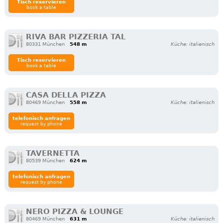
Tisch reservieren
book a table
RIVA BAR PIZZERIA TAL
80331 München
548 m
Küche: italienisch
Tisch reservieren
book a table
CASA DELLA PIZZA
80469 München
558 m
Küche: italienisch
telefonisch anfragen
request by phone
TAVERNETTA
80539 München
624 m
telefonisch anfragen
request by phone
NERO PIZZA & LOUNGE
80469 München
631 m
Küche: italienisch