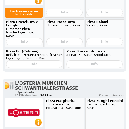
Tisch reservieren
Info
Info
book a table
Pizza Prosciutto e
Pizza Prosciutto
Pizza Salami
Funghi
Hinterschinken, Käse
Salami, Käse
Hinterschinken,
frische Egerlinge,
Käse
Info
Info
Info
Pizza Bò (Calzone)
Pizza Braccio di Ferro
gefüllt mit Hinterschinken, frischen
Spinat, Ei, Käse, Knoblauch
Egerlingen, Salami, Käse
Info
Info
L'OSTERIA MÜNCHEN
SCHWANTHALERSTRASSE
▹ Speisekarte
80339 München
2033 m
Küche: italienisch
Pizza Margherita
Pizza Funghi Freschi
Tomatensauce,
frische Egerlinge,
Mozzarella, Basilikum
Käse