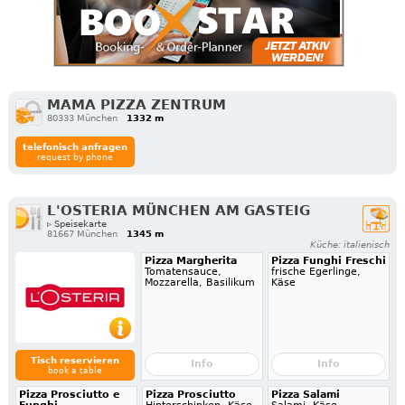
MAMA PIZZA ZENTRUM
80333 München
1332 m
telefonisch anfragen
request by phone
L'OSTERIA MÜNCHEN AM GASTEIG
▹ Speisekarte
81667 München
1345 m
Küche: italienisch
Pizza Margherita
Pizza Funghi Freschi
Tomatensauce,
frische Egerlinge,
Mozzarella, Basilikum
Käse
Tisch reservieren
Info
Info
book a table
Pizza Prosciutto e
Pizza Prosciutto
Pizza Salami