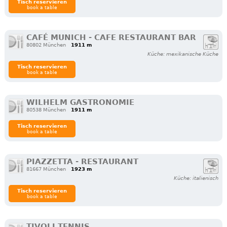
Tisch reservieren
book a table
CAFÉ MUNICH - CAFE RESTAURANT BAR
80802 München
1911 m
Küche: mexikanische Küche
Tisch reservieren
book a table
WILHELM GASTRONOMIE
80538 München
1911 m
Tisch reservieren
book a table
PIAZZETTA - RESTAURANT
81667 München
1923 m
Küche: italienisch
Tisch reservieren
book a table
TIVOLI TENNIS