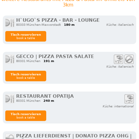
3km
H`UGO`S PIZZA - BAR - LOUNGE
80333 München-Maxvorstadt
180 m
Küche: italienisch
Tisch reservieren
book a table
GECCO | PIZZA PASTA SALATE
80331 München
191 m
Küche: italienisch
Tisch reservieren
book a table
RESTAURANT OPATIJA
80331 München
240 m
Küche: international
Tisch reservieren
book a table
PIZZA LIEFERDIENST | DONATO PIZZA OHG |