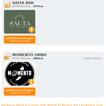
SALTA BAR
80796 München
2774 m
telefonisch anfragen
request by phone
MOMENTO GMBH
81373 München
2943 m
Küche: türkisch
telefonisch anfragen
request by phone
weitere Restaurants mit Pizza & Pasta im Umkreis von