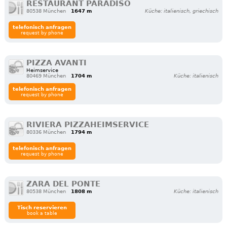
RESTAURANT PARADISO
80538 München
1647 m
Küche: italienisch, griechisch
telefonisch anfragen
request by phone
PIZZA AVANTI
Heimservice
80469 München
1704 m
Küche: italienisch
telefonisch anfragen
request by phone
RIVIERA PIZZAHEIMSERVICE
80336 München
1794 m
telefonisch anfragen
request by phone
ZARA DEL PONTE
80538 München
1808 m
Küche: italienisch
Tisch reservieren
book a table