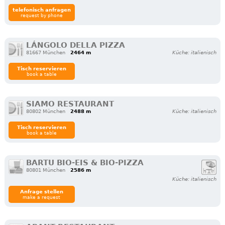
telefonisch anfragen
request by phone
LÁNGOLO DELLA PIZZA
81667 München
2464 m
Küche: italienisch
Tisch reservieren
book a table
SIAMO RESTAURANT
80802 München
2488 m
Küche: italienisch
Tisch reservieren
book a table
BARTU BIO-EIS & BIO-PIZZA
80801 München
2586 m
Küche: italienisch
Anfrage stellen
make a request