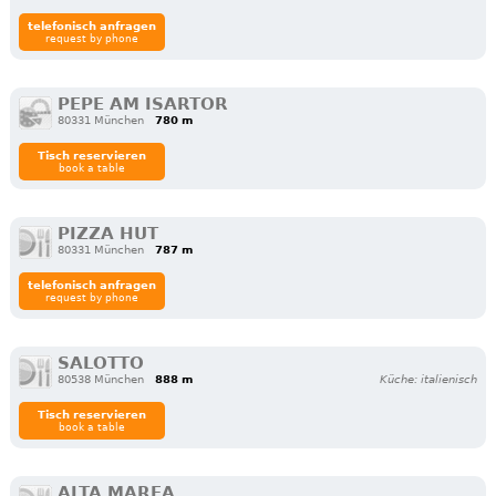
telefonisch anfragen
request by phone
PEPE AM ISARTOR
80331 München
780 m
Tisch reservieren
book a table
PIZZA HUT
80331 München
787 m
telefonisch anfragen
request by phone
SALOTTO
80538 München
888 m
Küche: italienisch
Tisch reservieren
book a table
ALTA MAREA