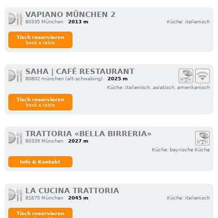
VAPIANO MÜNCHEN 2
80335 München
2013 m
Küche: italienisch
Tisch reservieren
book a table
SAHA | CAFÉ RESTAURANT
80802 münchen (alt-schwabing)
2025 m
Küche: italienisch, asiatisch, amerikanisch
Tisch reservieren
book a table
TRATTORIA «BELLA BIRRERIA»
80339 München
2027 m
Küche: bayrische Küche
Info & Kontakt
LA CUCINA TRATTORIA
81675 München
2045 m
Küche: italienisch
Tisch reservieren