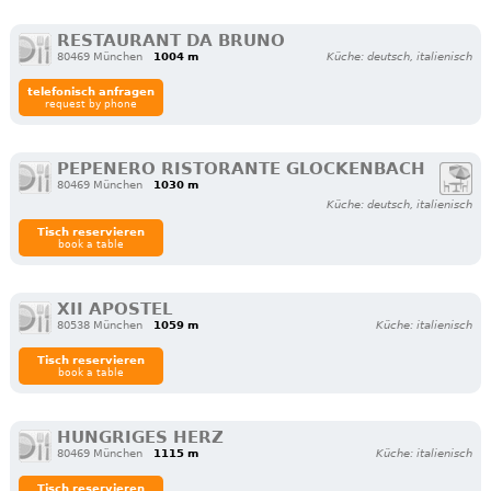
RESTAURANT DA BRUNO
80469 München
1004 m
Küche: deutsch, italienisch
telefonisch anfragen
request by phone
PEPENERO RISTORANTE GLOCKENBACH
80469 München
1030 m
Küche: deutsch, italienisch
Tisch reservieren
book a table
XII APOSTEL
80538 München
1059 m
Küche: italienisch
Tisch reservieren
book a table
HUNGRIGES HERZ
80469 München
1115 m
Küche: italienisch
Tisch reservieren