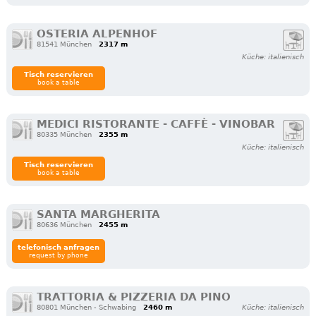
OSTERIA ALPENHOF
81541 München
2317 m
Küche: italienisch
Tisch reservieren
book a table
MEDICI RISTORANTE - CAFFÈ - VINOBAR
80335 München
2355 m
Küche: italienisch
Tisch reservieren
book a table
SANTA MARGHERITA
80636 München
2455 m
telefonisch anfragen
request by phone
TRATTORIA & PIZZERIA DA PINO
80801 München - Schwabing
2460 m
Küche: italienisch