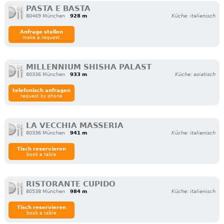
PASTA E BASTA
80469 München
928 m
Küche: italienisch
Anfrage stellen
make a request
MILLENNIUM SHISHA PALAST
80336 München
933 m
Küche: asiatisch
telefonisch anfragen
request by phone
LA VECCHIA MASSERIA
80336 München
941 m
Küche: italienisch
Tisch reservieren
book a table
RISTORANTE CUPIDO
80538 München
984 m
Küche: italienisch
Tisch reservieren
book a table