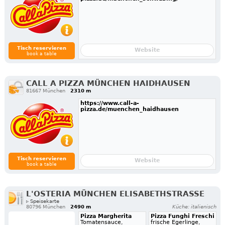
Tisch reservieren
Website
book a table
CALL A PIZZA MÜNCHEN HAIDHAUSEN
81667 München
2310 m
https://www.call-a-
pizza.de/muenchen_haidhausen
Tisch reservieren
Website
book a table
L'OSTERIA MÜNCHEN ELISABETHSTRASSE
▹ Speisekarte
80796 München
2490 m
Küche: italienisch
Pizza Margherita
Pizza Funghi Freschi
Tomatensauce,
frische Egerlinge,