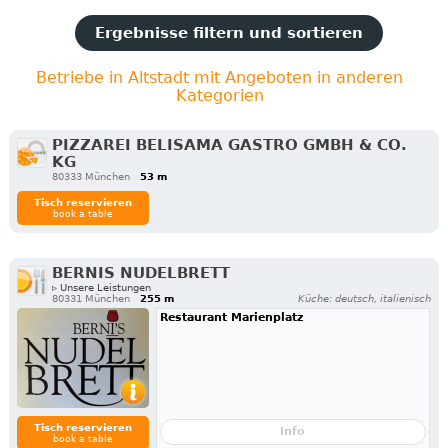
Ergebnisse filtern und sortieren
Betriebe in Altstadt mit Angeboten in anderen
Kategorien
PIZZAREI BELISAMA GASTRO GMBH & CO.
KG
80333 München
53 m
Tisch reservieren
book a table
BERNIS NUDELBRETT
▹ Unsere Leistungen
80331 München
255 m
Küche: deutsch, italienisch
Restaurant Marienplatz
Tisch reservieren
Info
book a table