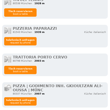
80538 München
1928 m
Tisch reservieren
book a table
PIZZERIA PAPARAZZI
81543 München
1939 m
Küche: italienisch
telefonisch anfragen
request by phone
TRATTORIA PORTO CERVO
80798 München
2003 m
Tisch reservieren
book a table
PIZZA | GODIMENTO INH. GKIOULTZAN ALI-
OUSSA | MÜNC
80337 München
2007 m
Küche: italienisch
telefonisch anfragen
request by phone