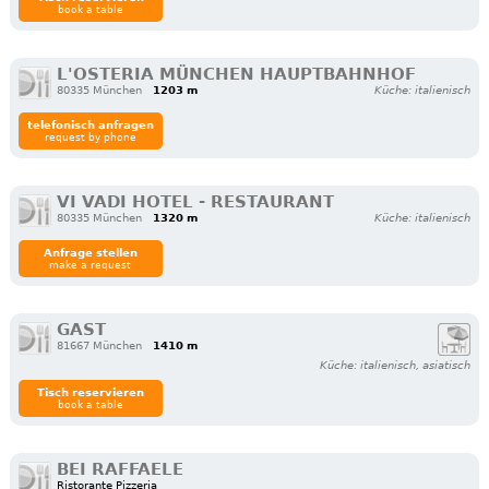
book a table
L'OSTERIA MÜNCHEN HAUPTBAHNHOF
80335 München
1203 m
Küche: italienisch
telefonisch anfragen
request by phone
VI VADI HOTEL - RESTAURANT
80335 München
1320 m
Küche: italienisch
Anfrage stellen
make a request
GAST
81667 München
1410 m
Küche: italienisch, asiatisch
Tisch reservieren
book a table
BEI RAFFAELE
Ristorante Pizzeria