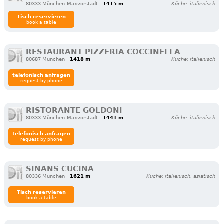
80333 München-Maxvorstadt
1415 m
Küche: italienisch
Tisch reservieren
book a table
RESTAURANT PIZZERIA COCCINELLA
80687 München
1418 m
Küche: italienisch
telefonisch anfragen
request by phone
RISTORANTE GOLDONI
80333 München-Maxvorstadt
1441 m
Küche: italienisch
telefonisch anfragen
request by phone
SINANS CUCINA
80336 München
1621 m
Küche: italienisch, asiatisch
Tisch reservieren
book a table