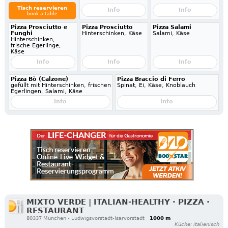
Tisch reservieren
Info
Info
book a table
Pizza Prosciutto e
Pizza Prosciutto
Pizza Salami
Funghi
Hinterschinken, Käse
Salami, Käse
Hinterschinken,
frische Egerlinge,
Käse
Info
Info
Info
Pizza Bò (Calzone)
Pizza Braccio di Ferro
gefüllt mit Hinterschinken, frischen
Spinat, Ei, Käse, Knoblauch
Egerlingen, Salami, Käse
Info
Info
MIXTO VERDE | ITALIAN-HEALTHY · PIZZA ·
RESTAURANT
80337 München - Ludwigsvorstadt-Isarvorstadt
1000 m
Küche: italienisch