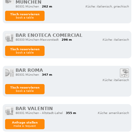
MÜNCHEN
80331 München
262 m
Küche: italienisch, griechisch
Tisch reservieren
book a table
BAR ENOTECA COMERCIAL
80333 München-Maxvorstadt
296 m
Küche: italienisch
Tisch reservieren
book a table
BAR ROMA
80331 München
347 m
Küche: italienisch
Tisch reservieren
book a table
BAR VALENTIN
80331 München - Altstadt-Lehel
355 m
Küche: amerikanisch
Anfrage stellen
make a request