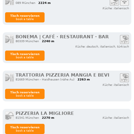
089 München
2224 m
Küche: italienisch
Tisch reservieren
book a table
BONEMA | CAFÉ · RESTAURANT · BAR
80339 München
2240 m
Küche: deutsch, italienisch, türkisch
Tisch reservieren
book a table
TRATTORIA PIZZERIA MANGIA E BEVI
81669 München - Haidhausen (nähe Au)
2263 m
Küche: italienisch
Tisch reservieren
book a table
PIZZERIA LA MIGLIORE
81541 München
2270 m
Küche: italienisch
Tisch reservieren
book a table