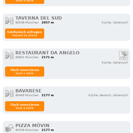
book a table
TAVERNA DEL SUD
80538 München
2057 m
Küche: italienisch
telefonisch anfragen
request by phone
RESTAURANT DA ANGELO
80801 München
2171 m
Küche: italienisch
Tisch reservieren
book a table
BAVARESE
80469 München
2177 m
Küche: deutsch, italienisch
Tisch reservieren
book a table
PIZZA MÖVIN
80339 München
2177 m