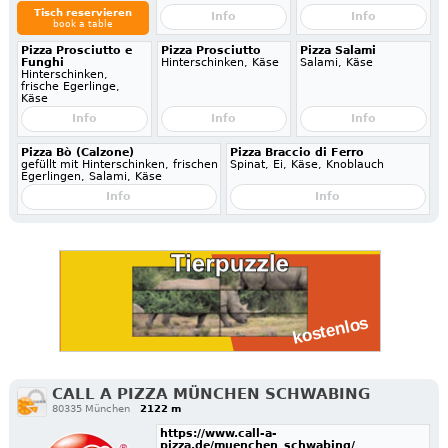
Tisch reservieren
Info
Info
book a table
Pizza Prosciutto e
Pizza Prosciutto
Pizza Salami
Funghi
Hinterschinken, Käse
Salami, Käse
Hinterschinken,
frische Egerlinge,
Käse
Info
Info
Info
Pizza Bò (Calzone)
Pizza Braccio di Ferro
gefüllt mit Hinterschinken, frischen
Spinat, Ei, Käse, Knoblauch
Egerlingen, Salami, Käse
Info
Info
CALL A PIZZA MÜNCHEN SCHWABING
80335 München
2122 m
https://www.call-a-
pizza.de/muenchen_schwabing/