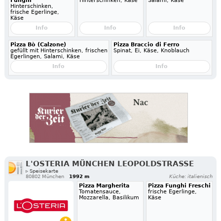
Funghi
Hinterschinken, Käse
Salami, Käse
Hinterschinken,
frische Egerlinge,
Käse
Info
Info
Info
Pizza Bò (Calzone)
Pizza Braccio di Ferro
gefüllt mit Hinterschinken, frischen
Spinat, Ei, Käse, Knoblauch
Egerlingen, Salami, Käse
Info
Info
L'OSTERIA MÜNCHEN LEOPOLDSTRASSE
▹ Speisekarte
80802 München
1992 m
Küche: italienisch
Pizza Margherita
Pizza Funghi Freschi
Tomatensauce,
frische Egerlinge,
Mozzarella, Basilikum
Käse