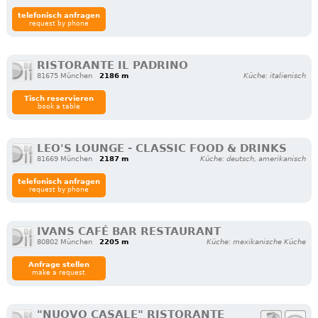
telefonisch anfragen
request by phone
RISTORANTE IL PADRINO
81675 München
2186 m
Küche: italienisch
Tisch reservieren
book a table
LEO'S LOUNGE - CLASSIC FOOD & DRINKS
81669 München
2187 m
Küche: deutsch, amerikanisch
telefonisch anfragen
request by phone
IVANS CAFÉ BAR RESTAURANT
80802 München
2205 m
Küche: mexikanische Küche
Anfrage stellen
make a request
"NUOVO CASALE" RISTORANTE