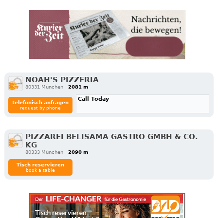
NOAH'S PIZZERIA
80331 München
2081 m
Call Today
telefonisch anfragen
request by phone
PIZZAREI BELISAMA GASTRO GMBH & CO.
KG
80333 München
2090 m
Tisch reservieren
book a table