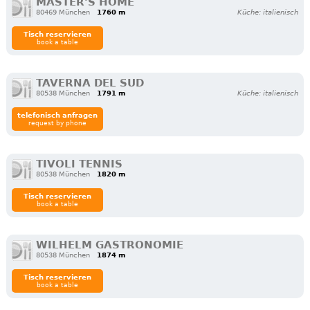
MASTER'S HOME
80469 München
1760 m
Küche: italienisch
Tisch reservieren
book a table
TAVERNA DEL SUD
80538 München
1791 m
Küche: italienisch
telefonisch anfragen
request by phone
TIVOLI TENNIS
80538 München
1820 m
Tisch reservieren
book a table
WILHELM GASTRONOMIE
80538 München
1874 m
Tisch reservieren
book a table