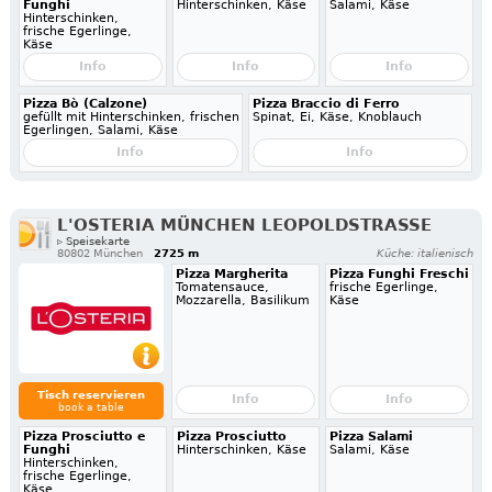
Funghi
Hinterschinken, Käse
Salami, Käse
Hinterschinken,
frische Egerlinge,
Käse
Info
Info
Info
Pizza Bò (Calzone)
Pizza Braccio di Ferro
gefüllt mit Hinterschinken, frischen
Spinat, Ei, Käse, Knoblauch
Egerlingen, Salami, Käse
Info
Info
L'OSTERIA MÜNCHEN LEOPOLDSTRASSE
▹ Speisekarte
80802 München
2725 m
Küche: italienisch
Pizza Margherita
Pizza Funghi Freschi
Tomatensauce,
frische Egerlinge,
Mozzarella, Basilikum
Käse
Tisch reservieren
Info
Info
book a table
Pizza Prosciutto e
Pizza Prosciutto
Pizza Salami
Funghi
Hinterschinken, Käse
Salami, Käse
Hinterschinken,
frische Egerlinge,
Käse