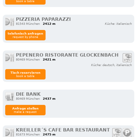
book a table
PIZZERIA PAPARAZZI
81543 München
2412 m
Küche: italienisch
telefonisch anfragen
request by phone
PEPENERO RISTORANTE GLOCKENBACH
80469 München
2421 m
Küche: deutsch, italienisch
Tisch reservieren
book a table
DIE BANK
80469 München
2437 m
Anfrage stellen
make a request
KREILLER´S CAFE BAR RESTAURANT
81673 München
2475 m