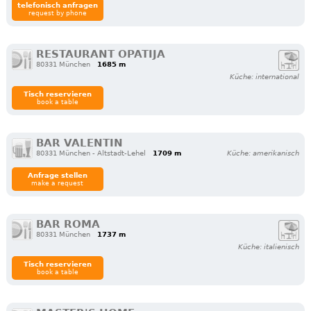
telefonisch anfragen
request by phone
RESTAURANT OPATIJA
80331 München
1685 m
Küche: international
Tisch reservieren
book a table
BAR VALENTIN
80331 München - Altstadt-Lehel
1709 m
Küche: amerikanisch
Anfrage stellen
make a request
BAR ROMA
80331 München
1737 m
Küche: italienisch
Tisch reservieren
book a table