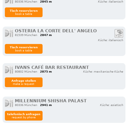
80336 München
2845 m
Küche: italienisch
Tisch reservieren
book a table
OSTERIA LA CORTE DELL' ANGELO
81539 München
2847 m
Küche: italienisch
Tisch reservieren
book a table
IVANS CAFÉ BAR RESTAURANT
80802 München
2875 m
Küche: mexikanische Küche
Anfrage stellen
make a request
MILLENNIUM SHISHA PALAST
80336 München
2941 m
Küche: asiatisch
telefonisch anfragen
request by phone