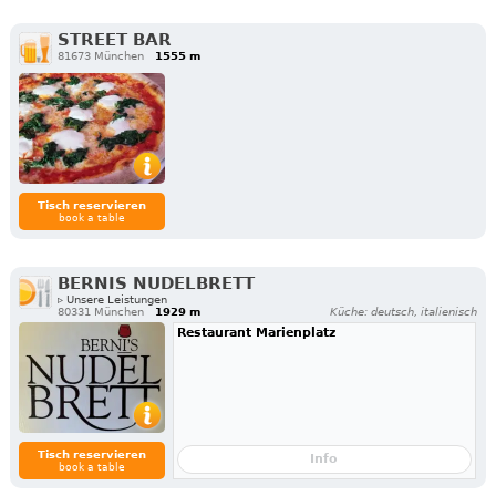
STREET BAR
81673 München
1555 m
Tisch reservieren
book a table
BERNIS NUDELBRETT
▹ Unsere Leistungen
80331 München
1929 m
Küche: deutsch, italienisch
Restaurant Marienplatz
Tisch reservieren
Info
book a table