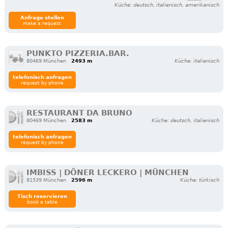
Küche: deutsch, italienisch, amerikanisch
Anfrage stellen
make a request
PUNKTO PIZZERIA.BAR.
80469 München
2493 m
Küche: italienisch
telefonisch anfragen
request by phone
RESTAURANT DA BRUNO
80469 München
2583 m
Küche: deutsch, italienisch
telefonisch anfragen
request by phone
IMBISS | DÖNER LECKERO | MÜNCHEN
81539 München
2596 m
Küche: türkisch
Tisch reservieren
book a table