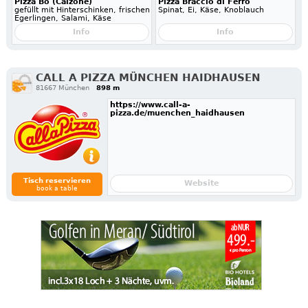
Pizza Bò (Calzone)
Pizza Braccio di Ferro
gefüllt mit Hinterschinken, frischen
Spinat, Ei, Käse, Knoblauch
Egerlingen, Salami, Käse
Info
Info
CALL A PIZZA MÜNCHEN HAIDHAUSEN
81667 München
898 m
https://www.call-a-
pizza.de/muenchen_haidhausen
Tisch reservieren
Website
book a table