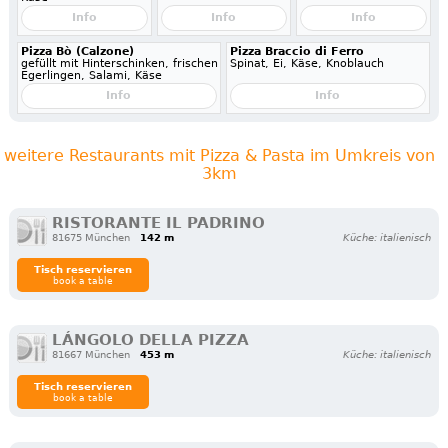
Info
Info
Info
Pizza Bò (Calzone)
Pizza Braccio di Ferro
gefüllt mit Hinterschinken, frischen
Spinat, Ei, Käse, Knoblauch
Egerlingen, Salami, Käse
Info
Info
weitere Restaurants mit Pizza & Pasta im Umkreis von
3km
RISTORANTE IL PADRINO
81675 München
142 m
Küche: italienisch
Tisch reservieren
book a table
LÁNGOLO DELLA PIZZA
81667 München
453 m
Küche: italienisch
Tisch reservieren
book a table