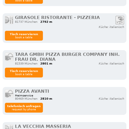
book a table
GIRASOLE RISTORANTE - PIZZERIA
81737 München
2792 m
Küche: italienisch
Tisch reservieren
book a table
TARA GMBH PIZZA BURGER COMPANY INH.
FRAU DR. DIANA
81539 München
2801 m
Küche: italienisch
Tisch reservieren
book a table
PIZZA AVANTI
Heimservice
80469 München
2810 m
Küche: italienisch
telefonisch anfragen
request by phone
LA VECCHIA MASSERIA