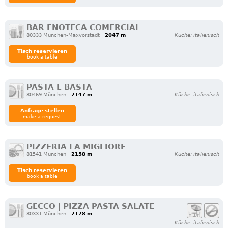
BAR ENOTECA COMERCIAL
80333 München-Maxvorstadt
2047 m
Küche: italienisch
Tisch reservieren
book a table
PASTA E BASTA
80469 München
2147 m
Küche: italienisch
Anfrage stellen
make a request
PIZZERIA LA MIGLIORE
81541 München
2158 m
Küche: italienisch
Tisch reservieren
book a table
GECCO | PIZZA PASTA SALATE
80331 München
2178 m
Küche: italienisch