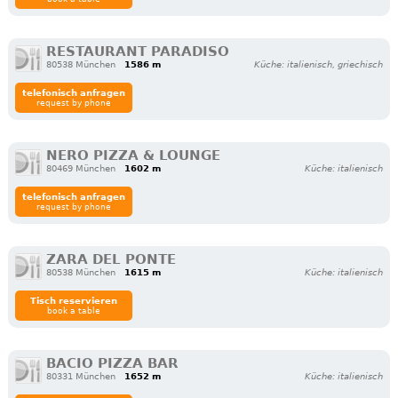
RESTAURANT PARADISO
80538 München
1586 m
Küche: italienisch, griechisch
telefonisch anfragen
request by phone
NERO PIZZA & LOUNGE
80469 München
1602 m
Küche: italienisch
telefonisch anfragen
request by phone
ZARA DEL PONTE
80538 München
1615 m
Küche: italienisch
Tisch reservieren
book a table
BACIO PIZZA BAR
80331 München
1652 m
Küche: italienisch