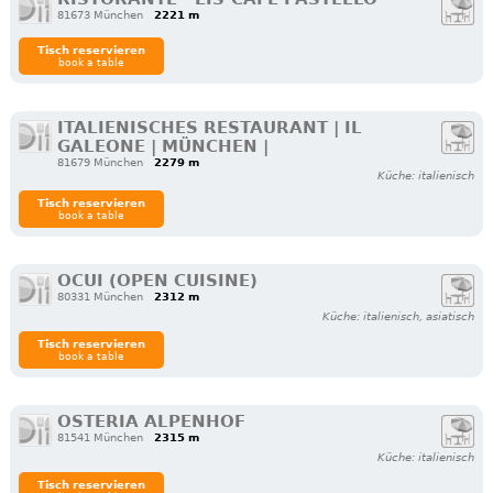
81673 München
2221 m
Tisch reservieren
book a table
ITALIENISCHES RESTAURANT | IL
GALEONE | MÜNCHEN |
81679 München
2279 m
Küche: italienisch
Tisch reservieren
book a table
OCUI (OPEN CUISINE)
80331 München
2312 m
Küche: italienisch, asiatisch
Tisch reservieren
book a table
OSTERIA ALPENHOF
81541 München
2315 m
Küche: italienisch
Tisch reservieren