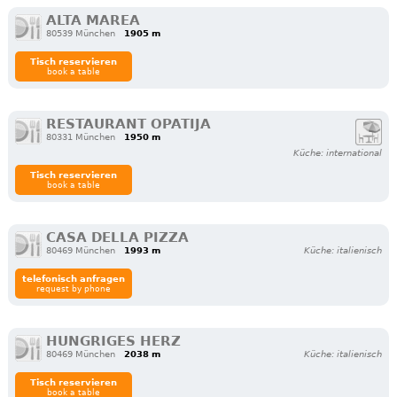
ALTA MAREA
80539 München
1905 m
Tisch reservieren
book a table
RESTAURANT OPATIJA
80331 München
1950 m
Küche: international
Tisch reservieren
book a table
CASA DELLA PIZZA
80469 München
1993 m
Küche: italienisch
telefonisch anfragen
request by phone
HUNGRIGES HERZ
80469 München
2038 m
Küche: italienisch
Tisch reservieren
book a table