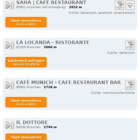
SAHA | CAFÉ RESTAURANT
80802 münchen (alt-schwabing)
2652 m
Küche: italienisch, asiatisch, amerikanisch
Tisch reservieren
book a table
LA LOCANDA - RISTORANTE
81539 München
2660 m
Küche: italienisch
telefonisch anfragen
request by phone
CAFÉ MUNICH - CAFE RESTAURANT BAR
80802 München
2728 m
Küche: mexikanische Küche
Tisch reservieren
book a table
IL DOTTORE
80336 München
2744 m
Tisch reservieren