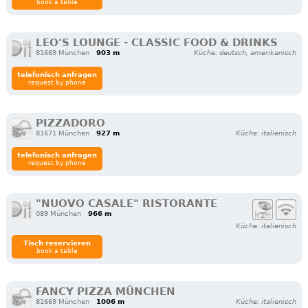
book a table
LEO'S LOUNGE - CLASSIC FOOD & DRINKS
81669 München
903 m
Küche: deutsch, amerikanisch
telefonisch anfragen
request by phone
PIZZADORO
81671 München
927 m
Küche: italienisch
telefonisch anfragen
request by phone
"NUOVO CASALE" RISTORANTE
089 München
966 m
Küche: italienisch
Tisch reservieren
book a table
FANCY PIZZA MÜNCHEN
81669 München
1006 m
Küche: italienisch