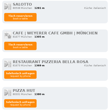
SALOTTO
80538 München
1281 m
Küche: italienisch
Tisch reservieren
book a table
CAFE | WEYERER CAFE GMBH | MÜNCHEN
81677 München
1305 m
Tisch reservieren
book a table
RESTAURANT PIZZERIA BELLA ROSA
81673 München
1369 m
Küche: italienisch
telefonisch anfragen
request by phone
PIZZA HUT
80331 München
1380 m
telefonisch anfragen
request by phone