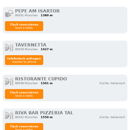
PEPE AM ISARTOR
80331 München
1380 m
Tisch reservieren
book a table
TAVERNETTA
80539 München
1427 m
telefonisch anfragen
request by phone
RISTORANTE CUPIDO
80538 München
1501 m
Küche: italienisch
Tisch reservieren
book a table
RIVA BAR PIZZERIA TAL
80331 München
1550 m
Küche: italienisch
Tisch reservieren
book a table