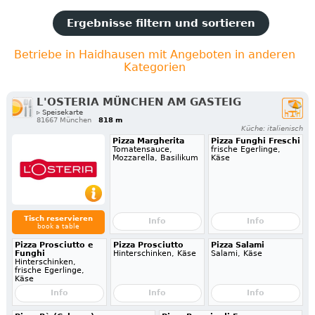
Ergebnisse filtern und sortieren
Betriebe in Haidhausen mit Angeboten in anderen
Kategorien
L'OSTERIA MÜNCHEN AM GASTEIG
▹ Speisekarte
81667 München
818 m
Küche: italienisch
Pizza Margherita
Pizza Funghi Freschi
Tomatensauce,
frische Egerlinge,
Mozzarella, Basilikum
Käse
Tisch reservieren
Info
Info
book a table
Pizza Prosciutto e
Pizza Prosciutto
Pizza Salami
Funghi
Hinterschinken, Käse
Salami, Käse
Hinterschinken,
frische Egerlinge,
Käse
Info
Info
Info