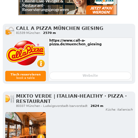
CALL A PIZZA MÜNCHEN GIESING
81539 München
2570 m
https://www.call-a-
pizza.de/muenchen_giesing
Tisch reservieren
Website
book a table
MIXTO VERDE | ITALIAN-HEALTHY · PIZZA ·
RESTAURANT
80337 München - Ludwigsvorstadt-Isarvorstadt
2624 m
Küche: italienisch