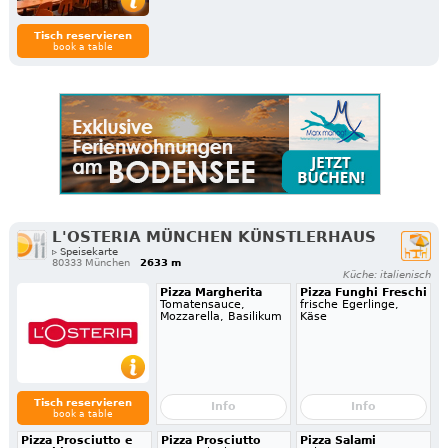
Tisch reservieren
book a table
L'OSTERIA MÜNCHEN KÜNSTLERHAUS
▹ Speisekarte
80333 München
2633 m
Küche: italienisch
Pizza Margherita
Pizza Funghi Freschi
Tomatensauce,
frische Egerlinge,
Mozzarella, Basilikum
Käse
Tisch reservieren
Info
Info
book a table
Pizza Prosciutto e
Pizza Prosciutto
Pizza Salami