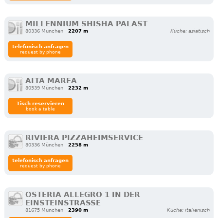
MILLENNIUM SHISHA PALAST
80336 München
2207 m
Küche: asiatisch
telefonisch anfragen
request by phone
ALTA MAREA
80539 München
2232 m
Tisch reservieren
book a table
RIVIERA PIZZAHEIMSERVICE
80336 München
2258 m
telefonisch anfragen
request by phone
OSTERIA ALLEGRO 1 IN DER
EINSTEINSTRASSE
81675 München
2390 m
Küche: italienisch