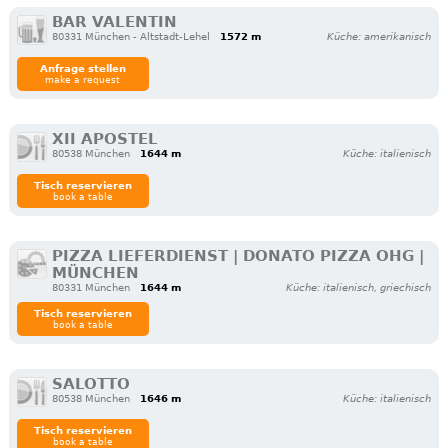
BAR VALENTIN
80331 München - Altstadt-Lehel
1572 m
Küche: amerikanisch
Anfrage stellen
make a request
XII APOSTEL
80538 München
1644 m
Küche: italienisch
Tisch reservieren
book a table
PIZZA LIEFERDIENST | DONATO PIZZA OHG |
MÜNCHEN
80331 München
1644 m
Küche: italienisch, griechisch
Tisch reservieren
book a table
SALOTTO
80538 München
1646 m
Küche: italienisch
Tisch reservieren
book a table