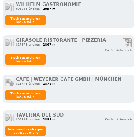
WILHELM GASTRONOMIE
80538 München
2857 m
Tisch reservieren
book a table
GIRASOLE RISTORANTE - PIZZERIA
81737 München
2867 m
Küche: italienisch
Tisch reservieren
book a table
CAFE | WEYERER CAFE GMBH | MÜNCHEN
81677 München
2871 m
Tisch reservieren
book a table
TAVERNA DEL SUD
80538 München
2885 m
Küche: italienisch
telefonisch anfragen
request by phone