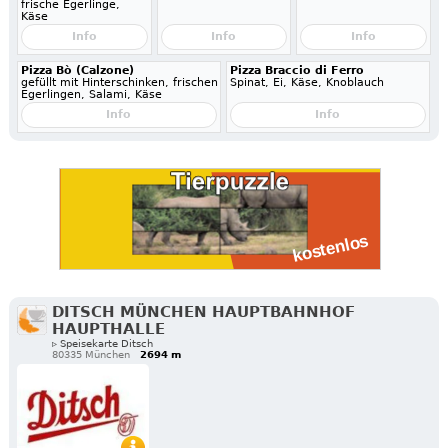
frische Egerlinge,
Käse
Info
Info
Info
Pizza Bò (Calzone)
Pizza Braccio di Ferro
gefüllt mit Hinterschinken, frischen
Spinat, Ei, Käse, Knoblauch
Egerlingen, Salami, Käse
Info
Info
DITSCH MÜNCHEN HAUPTBAHNHOF
HAUPTHALLE
▹ Speisekarte Ditsch
80335 München
2694 m