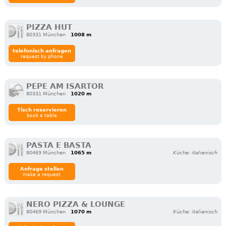
PIZZA HUT
80331 München
1008 m
telefonisch anfragen
request by phone
PEPE AM ISARTOR
80331 München
1020 m
Tisch reservieren
book a table
PASTA E BASTA
80469 München
1065 m
Küche: italienisch
Anfrage stellen
make a request
NERO PIZZA & LOUNGE
80469 München
1070 m
Küche: italienisch