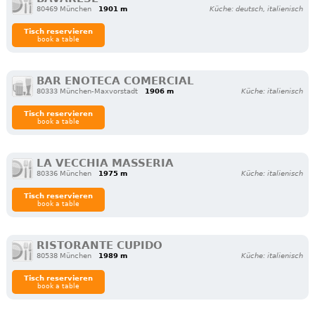
80469 München
1901 m
Küche: deutsch, italienisch
Tisch reservieren
book a table
BAR ENOTECA COMERCIAL
80333 München-Maxvorstadt
1906 m
Küche: italienisch
Tisch reservieren
book a table
LA VECCHIA MASSERIA
80336 München
1975 m
Küche: italienisch
Tisch reservieren
book a table
RISTORANTE CUPIDO
80538 München
1989 m
Küche: italienisch
Tisch reservieren
book a table