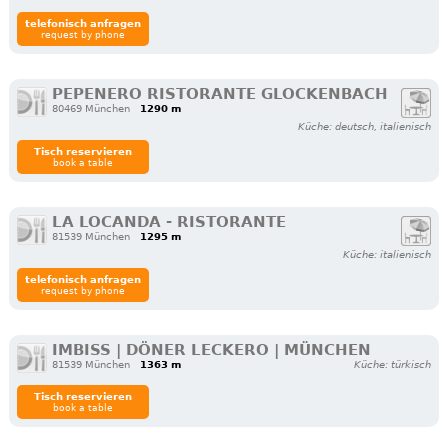
telefonisch anfragen
request by phone
PEPENERO RISTORANTE GLOCKENBACH
80469 München
1290 m
Küche: deutsch, italienisch
Tisch reservieren
book a table
LA LOCANDA - RISTORANTE
81539 München
1295 m
Küche: italienisch
telefonisch anfragen
request by phone
IMBISS | DÖNER LECKERO | MÜNCHEN
81539 München
1363 m
Küche: türkisch
Tisch reservieren
book a table