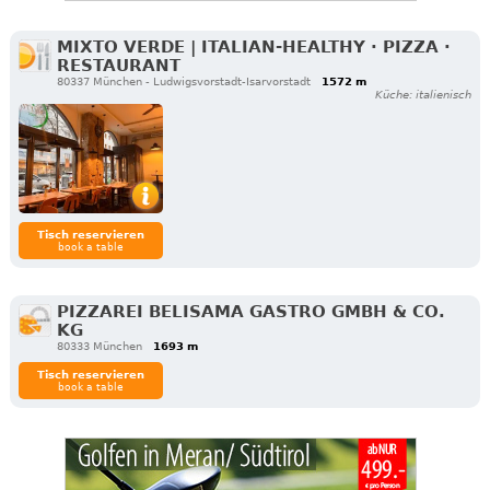
MIXTO VERDE | ITALIAN-HEALTHY · PIZZA ·
RESTAURANT
80337 München - Ludwigsvorstadt-Isarvorstadt
1572 m
Küche: italienisch
Tisch reservieren
book a table
PIZZAREI BELISAMA GASTRO GMBH & CO.
KG
80333 München
1693 m
Tisch reservieren
book a table