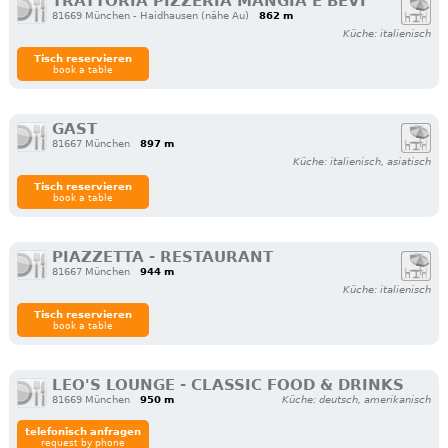
TRATTORIA PIZZERIA MANGIA E BEVI
81669 München - Haidhausen (nähe Au)
862 m
Küche: italienisch
Tisch reservieren
book a table
GAST
81667 München
897 m
Küche: italienisch, asiatisch
Tisch reservieren
book a table
PIAZZETTA - RESTAURANT
81667 München
944 m
Küche: italienisch
Tisch reservieren
book a table
LEO'S LOUNGE - CLASSIC FOOD & DRINKS
81669 München
950 m
Küche: deutsch, amerikanisch
telefonisch anfragen
request by phone