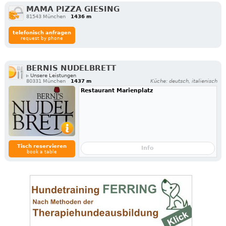
MAMA PIZZA GIESING
81543 München
1436 m
telefonisch anfragen
request by phone
BERNIS NUDELBRETT
▹ Unsere Leistungen
80331 München
1437 m
Küche: deutsch, italienisch
Restaurant Marienplatz
Tisch reservieren
Info
book a table