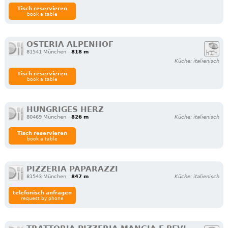
Tisch reservieren
book a table
OSTERIA ALPENHOF
81541 München
818 m
Küche: italienisch
Tisch reservieren
book a table
HUNGRIGES HERZ
80469 München
826 m
Küche: italienisch
Tisch reservieren
book a table
PIZZERIA PAPARAZZI
81543 München
847 m
Küche: italienisch
telefonisch anfragen
request by phone