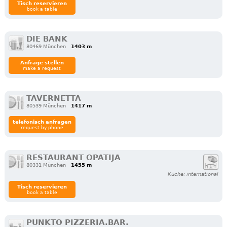
Tisch reservieren
book a table
DIE BANK
80469 München
1403 m
Anfrage stellen
make a request
TAVERNETTA
80539 München
1417 m
telefonisch anfragen
request by phone
RESTAURANT OPATIJA
80331 München
1455 m
Küche: international
Tisch reservieren
book a table
PUNKTO PIZZERIA.BAR.