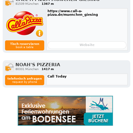
81539 München
1367 m
https://www.call-a-
pizza.de/muenchen_giesing
Tisch reservieren
Website
book a table
NOAH'S PIZZERIA
80331 München
1417 m
Call Today
telefonisch anfragen
request by phone