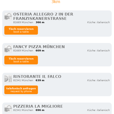
3km
OSTERIA ALLEGRO 2 IN DER
FRANZISKANERSTRASSE
81669 München
366 m
Küche: italienisch
Tisch reservieren
book a table
FANCY PIZZA MÜNCHEN
81669 München
609 m
Küche: italienisch
Tisch reservieren
book a table
RISTORANTE IL FALCO
81541 München
639 m
Küche: italienisch
telefonisch anfragen
request by phone
PIZZERIA LA MIGLIORE
81541 München
696 m
Küche: italienisch