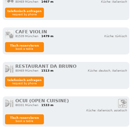
80469 München
1467 m
Küche: italienisch
telefonisch anfragen
request by phone
CAFE VIOLIN
81539 München
1479 m
Küche: türkisch
Tisch reservieren
book a table
RESTAURANT DA BRUNO
80469 München
1513 m
Küche: deutsch, italienisch
telefonisch anfragen
request by phone
OCUI (OPEN CUISINE)
80331 München
1533 m
Küche: italienisch, asiatisch
Tisch reservieren
book a table