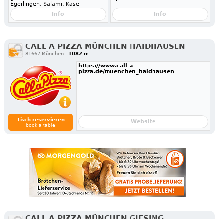
Egerlingen, Salami, Käse
Info
Info
CALL A PIZZA MÜNCHEN HAIDHAUSEN
81667 München
1082 m
https://www.call-a-
pizza.de/muenchen_haidhausen
Tisch reservieren
Website
book a table
CALL A PIZZA MÜNCHEN GIESING