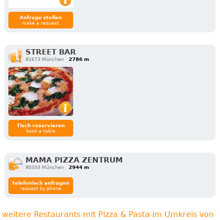
Anfrage stellen
make a request
STREET BAR
81673 München
2786 m
Tisch reservieren
book a table
MAMA PIZZA ZENTRUM
80333 München
2944 m
telefonisch anfragen
request by phone
weitere Restaurants mit Pizza & Pasta im Umkreis von