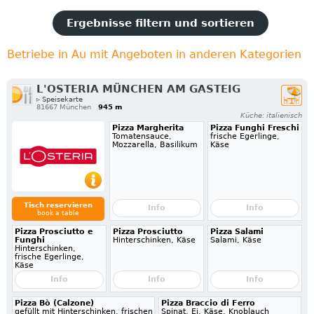
Ergebnisse filtern und sortieren
Betriebe in Au mit Angeboten in anderen Kategorien
L'OSTERIA MÜNCHEN AM GASTEIG
▹ Speisekarte
81667 München
945 m
Küche: italienisch
Pizza Margherita
Pizza Funghi Freschi
Tomatensauce,
frische Egerlinge,
Mozzarella, Basilikum
Käse
Tisch reservieren
Info
Info
book a table
Pizza Prosciutto e
Pizza Prosciutto
Pizza Salami
Funghi
Hinterschinken, Käse
Salami, Käse
Hinterschinken,
frische Egerlinge,
Käse
Info
Info
Info
Pizza Bò (Calzone)
Pizza Braccio di Ferro
gefüllt mit Hinterschinken, frischen
Spinat, Ei, Käse, Knoblauch