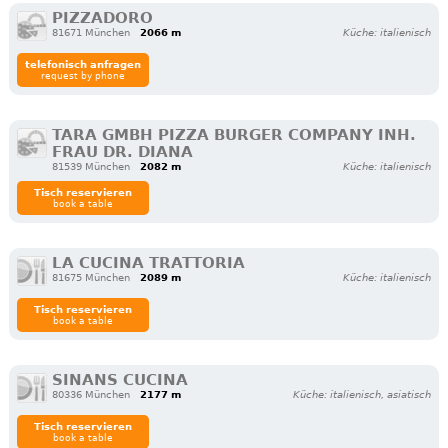
PIZZADORO
81671 München
2066 m
Küche: italienisch
telefonisch anfragen
request by phone
TARA GMBH PIZZA BURGER COMPANY INH.
FRAU DR. DIANA
81539 München
2082 m
Küche: italienisch
Tisch reservieren
book a table
LA CUCINA TRATTORIA
81675 München
2089 m
Küche: italienisch
Tisch reservieren
book a table
SINANS CUCINA
80336 München
2177 m
Küche: italienisch, asiatisch
Tisch reservieren
book a table