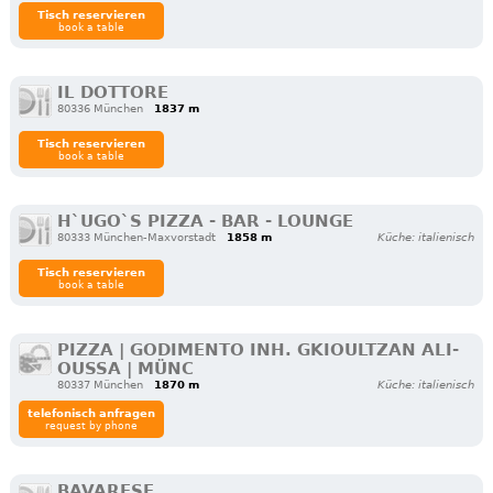
Tisch reservieren
book a table
IL DOTTORE
80336 München
1837 m
Tisch reservieren
book a table
H`UGO`S PIZZA - BAR - LOUNGE
80333 München-Maxvorstadt
1858 m
Küche: italienisch
Tisch reservieren
book a table
PIZZA | GODIMENTO INH. GKIOULTZAN ALI-
OUSSA | MÜNC
80337 München
1870 m
Küche: italienisch
telefonisch anfragen
request by phone
BAVARESE