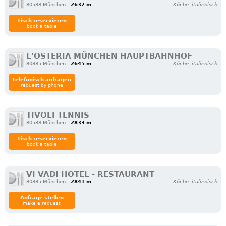
80538 München
2632 m
Küche: italienisch
Tisch reservieren
book a table
L'OSTERIA MÜNCHEN HAUPTBAHNHOF
80335 München
2645 m
Küche: italienisch
telefonisch anfragen
request by phone
TIVOLI TENNIS
80538 München
2833 m
Tisch reservieren
book a table
VI VADI HOTEL - RESTAURANT
80335 München
2841 m
Küche: italienisch
Anfrage stellen
make a request