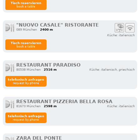
Tisch reservieren
book a table
"NUOVO CASALE" RISTORANTE
089 München
2400 m
Küche: italienisch
Tisch reservieren
book a table
RESTAURANT PARADISO
80538 München
2516 m
Küche: italienisch, griechisch
telefonisch anfragen
request by phone
RESTAURANT PIZZERIA BELLA ROSA
81673 München
2598 m
Küche: italienisch
telefonisch anfragen
request by phone
ZARA DEL PONTE