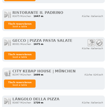
RISTORANTE IL PADRINO
81675 München
1647 m
Küche: italienisch
Tisch reservieren
book a table
GECCO | PIZZA PASTA SALATE
80331 München
1675 m
Küche: italienisch
Tisch reservieren
book a table
CITY KEBAP HOUSE | MÜNCHEN
81547 München
1699 m
Küche: türkisch
Tisch reservieren
book a table
LÁNGOLO DELLA PIZZA
81667 München
1720 m
Küche: italienisch