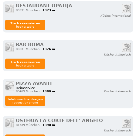
RESTAURANT OPATIJA
80331 München
1373 m
Küche: international
Tisch reservieren
book a table
BAR ROMA
80331 München
1376 m
Küche: italienisch
Tisch reservieren
book a table
PIZZA AVANTI
Heimservice
80469 München
1380 m
Küche: italienisch
telefonisch anfragen
request by phone
OSTERIA LA CORTE DELL' ANGELO
81539 München
1390 m
Küche: italienisch