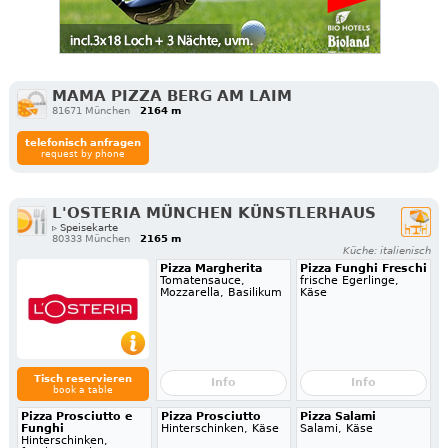
MAMA PIZZA BERG AM LAIM
81671 München
2164 m
telefonisch anfragen
request by phone
L'OSTERIA MÜNCHEN KÜNSTLERHAUS
▹ Speisekarte
80333 München
2165 m
Küche: italienisch
Pizza Margherita
Pizza Funghi Freschi
Tomatensauce,
frische Egerlinge,
Mozzarella, Basilikum
Käse
Tisch reservieren
Info
Info
book a table
Pizza Prosciutto e
Pizza Prosciutto
Pizza Salami
Funghi
Hinterschinken, Käse
Salami, Käse
Hinterschinken,