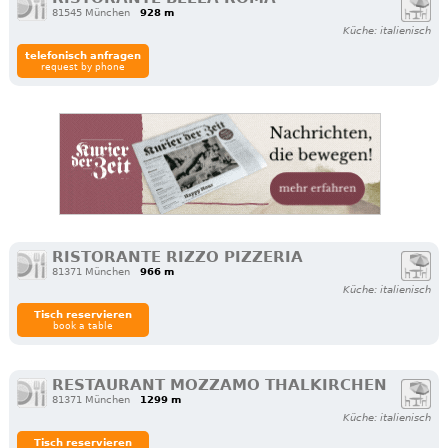
81545 München
928 m
Küche: italienisch
telefonisch anfragen
request by phone
RISTORANTE RIZZO PIZZERIA
81371 München
966 m
Küche: italienisch
Tisch reservieren
book a table
RESTAURANT MOZZAMO THALKIRCHEN
81371 München
1299 m
Küche: italienisch
Tisch reservieren