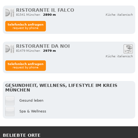
RISTORANTE IL FALCO
81541 München
2890 m
Küche: italienisch
telefonisch anfragen
request by phone
RISTORANTE DA NOI
81479 München
2979 m
Küche: italienisch
telefonisch anfragen
request by phone
GESUNDHEIT, WELLNESS, LIFESTYLE IM KREIS
MÜNCHEN
Gesund leben
Spa & Wellness
BELIEBTE ORTE