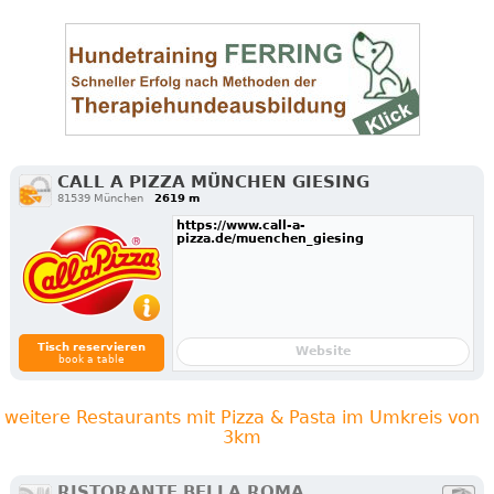
CALL A PIZZA MÜNCHEN GIESING
81539 München
2619 m
https://www.call-a-
pizza.de/muenchen_giesing
Tisch reservieren
Website
book a table
weitere Restaurants mit Pizza & Pasta im Umkreis von
3km
RISTORANTE BELLA ROMA