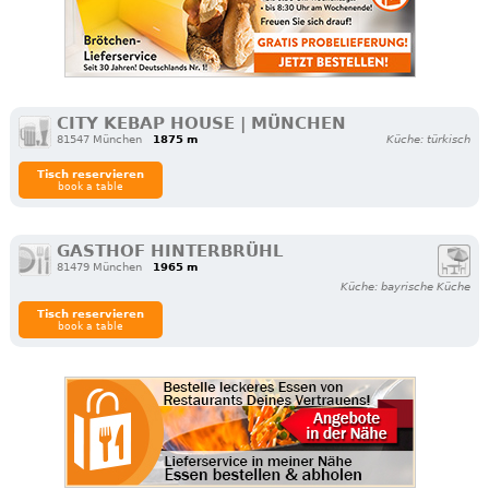
CITY KEBAP HOUSE | MÜNCHEN
81547 München
1875 m
Küche: türkisch
Tisch reservieren
book a table
GASTHOF HINTERBRÜHL
81479 München
1965 m
Küche: bayrische Küche
Tisch reservieren
book a table