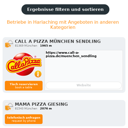
Ergebnisse filtern und sortieren
Betriebe in Harlaching mit Angeboten in anderen
Kategorien
CALL A PIZZA MÜNCHEN SENDLING
81369 München
1965 m
https://www.call-a-
pizza.de/muenchen_sendling
Tisch reservieren
Website
book a table
MAMA PIZZA GIESING
81543 München
2076 m
telefonisch anfragen
request by phone