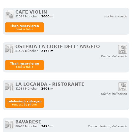
CAFE VIOLIN
81539 München
2006 m
Küche: türkisch
Tisch reservieren
book a table
OSTERIA LA CORTE DELL' ANGELO
81539 München
2164 m
Küche: italienisch
Tisch reservieren
book a table
LA LOCANDA - RISTORANTE
81539 München
2401 m
Küche: italienisch
telefonisch anfragen
request by phone
BAVARESE
80469 München
2475 m
Küche: deutsch, italienisch