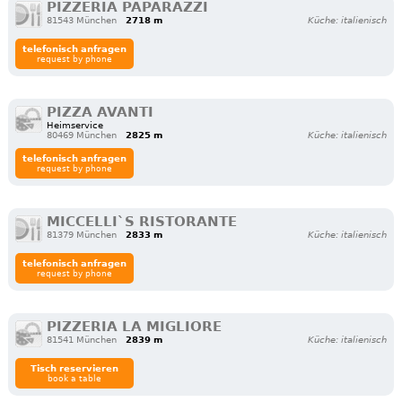
PIZZERIA PAPARAZZI
81543 München
2718 m
Küche: italienisch
telefonisch anfragen
request by phone
PIZZA AVANTI
Heimservice
80469 München
2825 m
Küche: italienisch
telefonisch anfragen
request by phone
MICCELLI`S RISTORANTE
81379 München
2833 m
Küche: italienisch
telefonisch anfragen
request by phone
PIZZERIA LA MIGLIORE
81541 München
2839 m
Küche: italienisch
Tisch reservieren
book a table