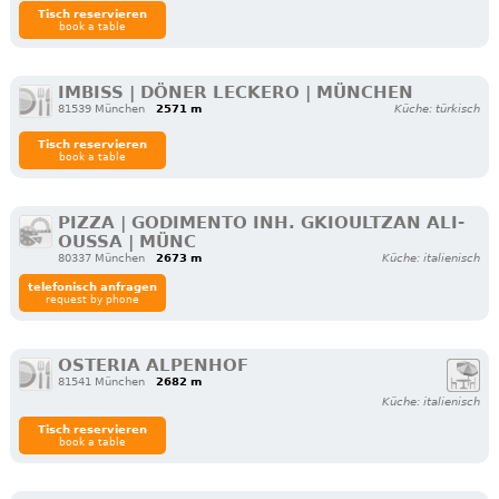
Tisch reservieren
book a table
IMBISS | DÖNER LECKERO | MÜNCHEN
81539 München
2571 m
Küche: türkisch
Tisch reservieren
book a table
PIZZA | GODIMENTO INH. GKIOULTZAN ALI-
OUSSA | MÜNC
80337 München
2673 m
Küche: italienisch
telefonisch anfragen
request by phone
OSTERIA ALPENHOF
81541 München
2682 m
Küche: italienisch
Tisch reservieren
book a table