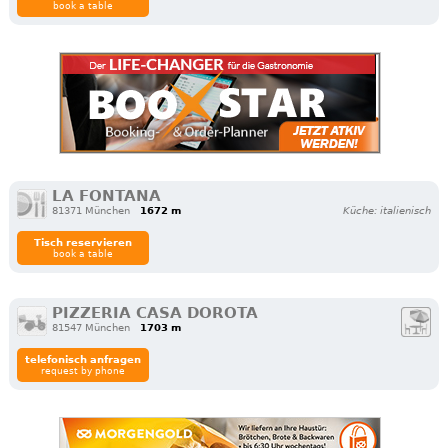
book a table
LA FONTANA
81371 München
1672 m
Küche: italienisch
Tisch reservieren
book a table
PIZZERIA CASA DOROTA
81547 München
1703 m
telefonisch anfragen
request by phone